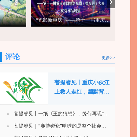
“光影新重庆” ——第十一届重庆市网络影视剧（微视频）大赛优秀作品展播
树立和
评论
更多>>
菩提睿见丨重庆小伙江
上救人走红，幽默背后
是山城儿女的硬核担当
菩提睿见丨一纸《王的猜想》，缘何再现“洛阳纸贵”
菩提睿见｜“赛博碰瓷”啃噬的是整个社会的诚信账户