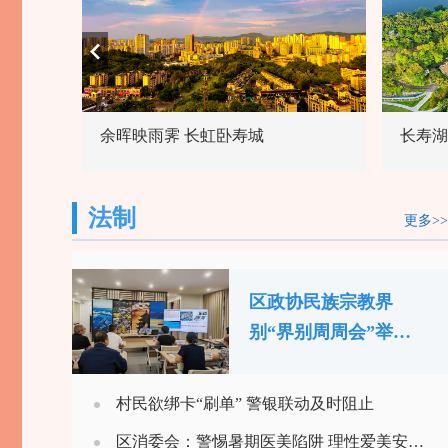
余晖映雨霁 长虹卧寿城
长寿湖
法制
更多>>
区政协民族宗教界
别“界别周周会”举
行“法治润心田·同心促
团结”活动
村民欲绑卡“刷单” 警银联动及时阻止
区消委会：警惕暑期医美陷阱 理性爱美安全消费