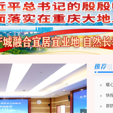
暖心
快
群防