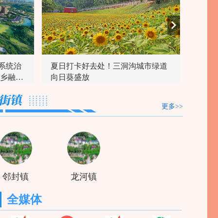
系统治
夏日打卡好去处！三洞沟城市绿道
长寿
城乡融合
向日葵盛放
你答
更多>>
邻封镇
龙河镇
全媒体