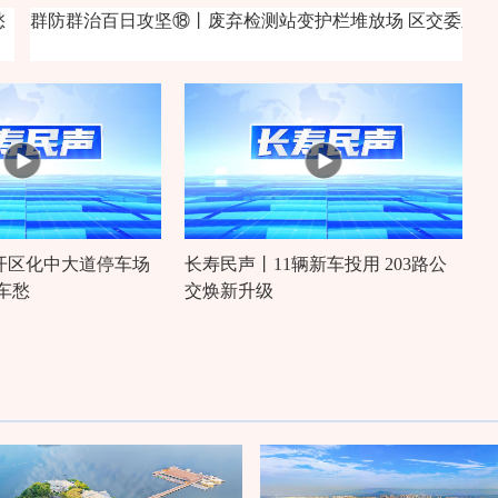
愁
群防群治百日攻坚⑱丨废弃检测站变护栏堆放场 区交委及
开区化中大道停车场
长寿民声丨11辆新车投用 203路公
车愁
交焕新升级