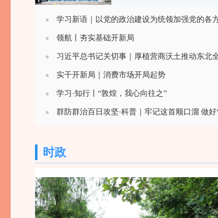
学习新语｜以党的政治建设为统领加强党的各
领航丨夯实基础开新局
习近平总书记关切事｜厚植营商沃土推动东北
实干开新局｜消费市场开局起势
学习·知行丨“敦煌，我心向往之”
群防群治百日攻坚·科普｜牢记这首顺口溜 做好
时政