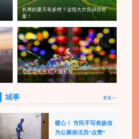
长寿的夏天有多绝？这组大片告诉你答
案！
霓虹染夜色 灯火耀长寿
城事
更多>>
暖心！ 市民手写表扬信
为公厕保洁员“点赞”