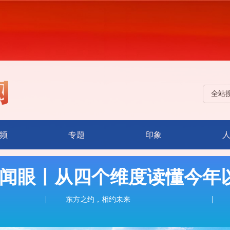
全站
频
专题
印象
闻眼丨从四个维度读懂今年
东方之约，相约未来