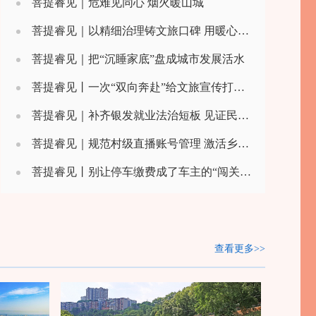
菩提睿见｜危难见同心 烟火暖山城
时消除安全隐患
菩提睿见｜以精细治理铸文旅口碑 用暖心服务筑城市名片
菩提睿见｜把“沉睡家底”盘成城市发展活水
菩提睿见丨一次“双向奔赴”给文旅宣传打开了新思路
菩提睿见｜补齐银发就业法治短板 见证民生保障制度新跨越
菩提睿见｜规范村级直播账号管理 激活乡村数字振兴长效动能
菩提睿见丨别让停车缴费成了车主的“闯关游戏”
查看更多>>