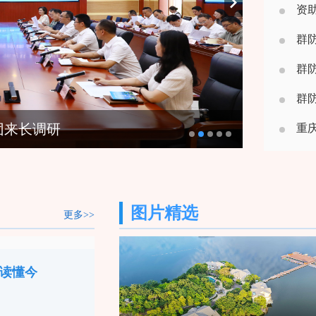
资助
群防群
群防群
群防
团来长调研
重庆
图片精选
更多>>
读懂今