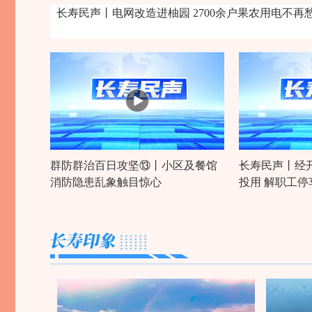
长寿民声丨电网改造进柚园 2700余户果农用电不再
群防群治百日攻坚⑬‌丨小区及餐馆
长寿民声丨经
消防隐患乱象触目惊心
投用 解职工停