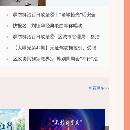
群防群治百日攻坚㉓丨“老城拾光”话安全 防汛科普入人心
快报名！刘德华经典歌曲等你唱响
群防群治百日攻坚㉒ | 区城市管理局：整治路灯隐患 消除照明盲区
【大曝光第42期】无证驾驶拖拉机、受限空间违规作业……一批安全生产违法违规案例被曝光
区政协民族宗教界别“界别周周会”举行“法治润心田·同心促团结”活动
查看更多>>