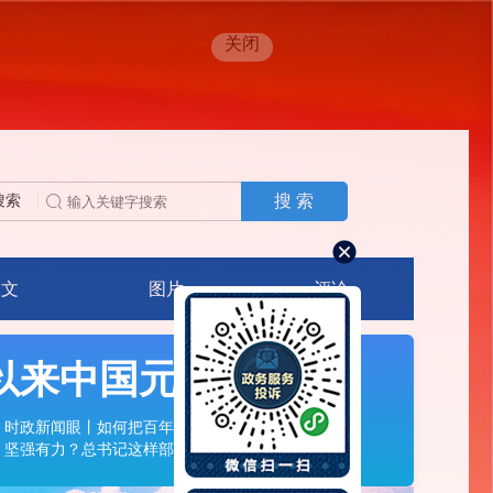
关闭
搜 索
搜索
人文
图片
评论
以来中国元首外交
时政新闻眼丨如何把百年大党建设得更加
坚强有力？总书记这样部署