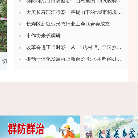
群防群治百日攻坚㉑｜山村里的“防火轻骑兵”
大美长寿滨江行⑧｜菩提山下的“城市秘境”——凤城街道白庙村农文旅融合绘就新画卷
长寿区新就业形态行业工会联合会成立
市作协来长调研
改革奋进正当时⑮｜从“上访村”到“全国乡村治理示范村” 盐井村“湾长制”解开基层矛盾“千千结”
推动一体化发展再上新台阶 邻水县考察团来长调研
：切实筑牢基层防灾减灾救灾第一道防线