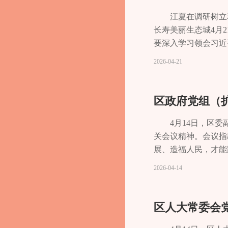
行“一岗双责”，强
记、管委会主任冉洪
委牵头抓总、部门协
作出一系列重要论述
江夏在调研树立
导李源源、涂庆、邹
立身处世、干事创业
长寿美丽生态城4月
部坚持为人民出政绩
要深入学习领会习近
正确政绩观的根本立
神，牢牢把握“立党
2026-04-21
党担责、为党尽责，
观引领实干担当，加
心的发展思想，把群
情况。来到长寿经开
党的执政根基。要准
指出，要坚持规划引
区政府党组（
体、发展与安全的关
度，高效盘活闲置资
重要保障，引导党员
况。他指出，要把学
4月14日，区
造风清气正的政治生
校园防欺凌工作，全
关会议精神。会议指
面从严治党、锻造过
在调研中强调，开展
展、造福人民，才能
立和践行正确政绩观
务。要切实提高思想
造经得起实践和历史
2026-04-14
调，要强化以案为鉴
学决策、真抓实干”
施策，力戒形式主义
定拥护“两个确立”
际成效。要盘活用好
好共享发展成果。会
保“总书记有号令、
策，全面提升盘活利
重中之重，狠抓落实
区人大常委会
号，大力弘扬践行“
有力支撑。要持续深
密结合，立足市委赋
绩实效赢得群众拥护