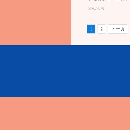
特色优势，加快推进
2026-03-25
月25日，江夏在重
绍。他指出，要把好
感、安全感。来到重
1
2
下一页
力量，强化渔业科技
走进重庆八骏生态农
与科研院校深度合作
挥联农带农作用，真
出，社会工作服务站
和群众所需所盼，强
要加强党的全面领导
队伍，更好发挥基层
品”、“一村一品”
展，优化城乡空间布
层治理效能，扎实推
解在萌芽状态。要统
护社会大局和谐稳定