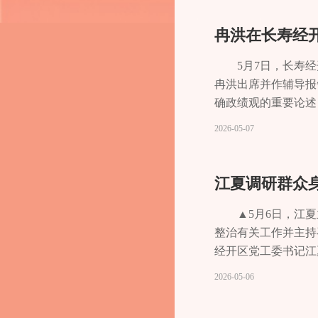
自觉。要在自查自纠
制中固本长效，完善
绩观引领履职实践，
5月7日，长寿
冉洪出席并作辅导报
确政绩观的重要论述
炼硬作风、展现新作
2026-05-07
委工作安排上来，围
点、精准发力，确保
破立并举建章立制，
江夏调研群众
四维重构转变发展理
众有感。要把企业家
▲5月6日，江
加快打造产城融合宜
整治有关工作并主持
行交流研讨并召开总
经开区党工委书记江
彻习近平总书记关于
2026-05-06
固树立和践行正确政
全感。▲5月6日，