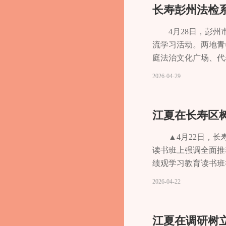
报，实地查看老年养
长寿彭州法检
用心用情做好养老服
问题导向，完善医疗
4月28日，彭
标准农田建设现场，
流学习活动。两地青
好高标准农田建设各
庭法治文化广场、代
村“三资”管理专业
距离学习交流基层法
2026-04-29
取农村集体“三资”
后果，进一步强化廉
实事工作情况汇报。
年成长与协作发展”
任务。党中央、市委
名；要锤炼专业素养
中整治思想根基，以
与区域协同发展大局
作为检验政绩观、衡
▲4月22日，
瘴痼疾“攻坚战”。
读书班上强调全面推
域，靶向施策、动真
绩观学习教育读书班
做好民生领域信访问
近平总书记关于树立
2026-04-22
要全力推进其他民生
总书记视察重庆重要
受益的“小切口”，
部自觉为人民出政绩
品”，彰显长寿辨识
高地”建设中扛起大