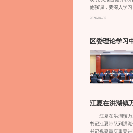
为、实绩突出的干部
面系统性，深刻把握
他强调，要深入学习
实、真抓实干成为长
思想自觉、行动自觉
重庆重要讲话重要指
2026-04-07
委有关部委、区级各
动，健全党的创新理
项行动，坚决守住农
责人，区政协各委室
事项化闭环落实机制
专项行动开展情况及
理，部门所属事业单
向，全面加强“一把
心、最直接、最现实
区委理论学习
书班还进行了分组研
正忠诚可靠、表里如
立和践行正确政绩观
风”新动向持续开展
群众期盼、书写为民
十四届区委巡察全覆
硬骨头”的决心和“
决落实市委关于中央
网、运维等重点环节
大部署，严格落实巡
推进项目建设，全力
举长效机制，完善政
成“大水源、大水厂
和践行正确政绩观学
全运行管护、资金保
践检验，一步一个脚
职、密切配合，形成
江夏在洪湖镇
设，真正做到立党为
水”。副区长邹翔名参
江夏在洪湖镇万
书记江夏带队到洪湖
书记视察重庆重要讲