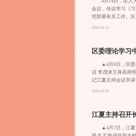
出问题专项整治，以
家重大战略中找准与
4月14日，区
严格执行民主集中制
终绷紧安全生产这根
的关键一招，进一步
会议，传达学习《习
始终把实干作为立身
患，坚决防范和遏制
集群体系及生产性服
究部署有关工作。区
我”的境界和“功成
源源、程学明参加。
记者 李秋晨 陈钰
旗帜鲜明讲政治，把
2026-04-14
面推动学习教育走深
寿抓落实”融入到人
实把学习成果转化为
央八项规定精神学习
干部校正发展观、群
化为推动人大工作高
区委理论学习
找出来、把根源挖出
大兴调查研究，围绕
动“绝大多数”；要
对性的意见建议，推
▲4月8日，区
出的突出问题，要建
巴渝实践站、湾长制
话 李茂涛王身高师
形成、一时难以完全
个机关”定位要求，
记江夏主持会议并讲
烈、久拖未决的老大
队伍，推动全区人大
实中央巡视重庆反馈
2026-04-08
职的依规依纪严肃追
推进正风肃纪反腐，
学习教育、履职提醒
城，实现我区“十五
避、定期轮岗、离任
寿经开区党工委副书
江夏主持召开
向，引导各级领导班
话中指出，党的十八
稳进提质、改革创新
性、标志性的新理念
▲4月7日，江
五五”良好开局；要
界。要深学笃行习近
观 扎实推进提升农