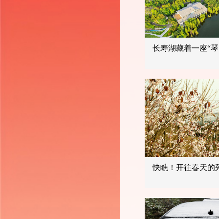
长寿湖藏着一座“琴
快瞧！开往春天的