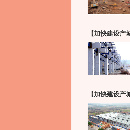
升。“全年产销突破
步。”谢燕君表示，
记者 李辉