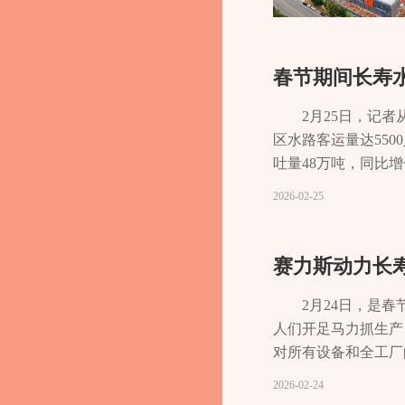
春节期间长寿水
2月25日，记
区水路客运量达550
吐量48万吨，同比
中心以“安全、畅通
2026-02-25
急预案，对客运码头
监控系统，实现辖区
良好开端。”区港航
赛力斯动力长寿
心重要港口贡献力量
2月24日，是
人们开足马力抓生产
对所有设备和全工厂
司865名员工全员
2026-02-24
程式动力系统的研发