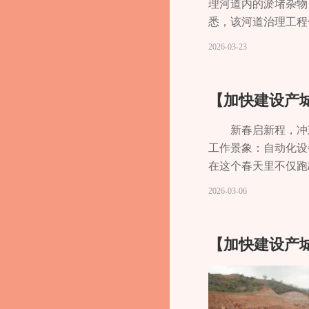
理河道内的淤堵杂物
悉，该河道治理工程
长11.69千米，焦
2026-03-23
步道7.37千米，穿
70%。”施工现场
9万方，剩余2.2
生态和美化环境、保
能显著提升流域水环
新春启新程，冲
有效减少水土流失与
工作景象：自动化设
在这个春天里不仅跑
看到，从芯片贴片、
2026-03-06
组织员工返岗。目前
业，我们在激烈的市
主，封装形式涵盖了SO
借成熟的封装技术，
家用电器、医疗电子
充足，排产已至5月