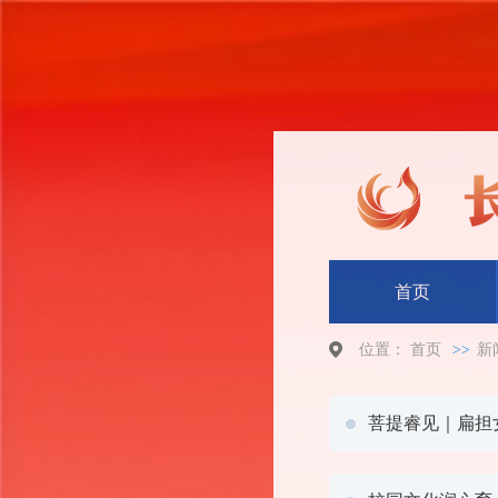
首页
位置：
首页
>>
新
菩提睿见｜扁担