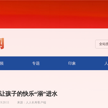
全站
频
专题
印象
别让孩子的快乐“溺”进水
19:20:11
来源：
人人长寿客户端