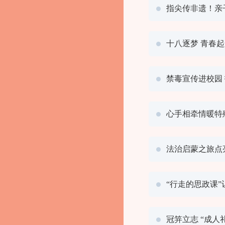
指尖传非遗！亲
十八逐梦 青春
禁毒宣传进校园
心手相牵情暖特
法治启蒙之旅点
“行走的思政课”
冠笄立志 “成人