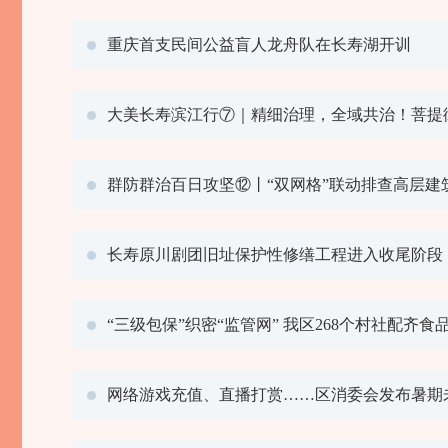
重庆首支民间公益盲人龙舟队在长寿湖开训
大美长寿滨江行⑦｜精细治理，全域共治！菩提
群防群治百日攻坚⑫丨“双网格”联动排查高层建
长寿原川剧团旧址保护性修缮工程进入收尾阶段
“三级包保”织密“监管网” 我区268个村社配齐
网络游戏充值、直播打赏……区消委会发布暑期