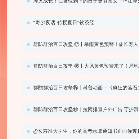
淬火成长！让暑假剩下的日子更有意义！垫江淬
“寿乡夜话”传授夏日“饮茶经”
群防群治百日攻坚 ⑰丨暴雨黄色预警！@长寿
群防群治百日攻坚 ⑯丨大风黄色预警来了！局
群防群治百日攻坚⑮丨科普动画：《疯狂的落石
群防群治百日攻坚⑭丨拉网排查户外广告 守护群
@长寿准大学生，你的高考录取通知书正向你奔