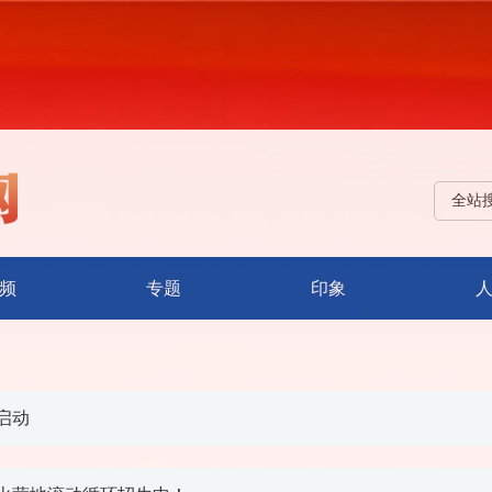
全站
频
专题
印象
启动