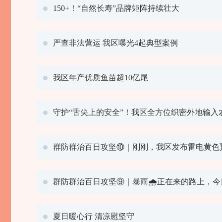
150+！“自然长寿”品牌矩阵持续壮大
严查非法营运 我区曝光4起典型案例
我区年产优质鱼苗超10亿尾
守护“舌尖上的安全”！我区全方位织密外地输入
群防群治百日攻坚⑩｜刚刚，我区发布雷电黄色
群防群治百日攻坚⑨｜暴雨🌧正在来的路上，今
夏日暖心行 清凉慰坚守