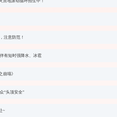
火营地滚动循环招生中！
人，注意防范！
地伴有短时强降水、冰雹
之崩塌》
众“头顶安全”
赴~