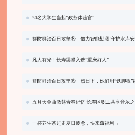
50名大学生当起“政务体验官”
群防群治百日攻坚⑧｜借力智能勘测 守护水库安
凡人有光！长寿梁攀入选“重庆好人”
群防群治百日攻坚⑥｜烈日下，她们用“铁脚板”
五月天金曲激荡青春记忆 长寿区职工共享音乐之
一杯养生茶赶走夏日疲惫，快来薅福利→