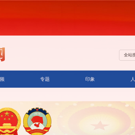
全站
频
专题
印象