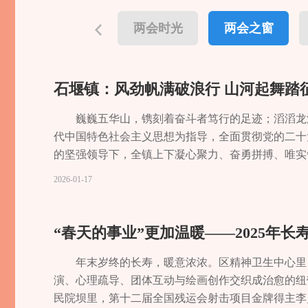
两会时光
两会之窗
石堰镇：风劲帆满破浪行 山河起舞踏
巍巍五华山，镌刻着奋斗者笃行的足迹；滔滔龙溪
代中国特色社会主义思想为指导，全面贯彻党的二十
的坚强领导下，全镇上下凝心聚力、奋勇拼搏、唯实
能升级 构建高质量发展新格局深冬时节，朝阳村橘
2026-01-17
房、田园、湖水共同勾勒出一幅农业农村现代化的生
积约1.8万亩，涵盖无核沃柑、血橙、“优默一号”等品
让“甜蜜产业”成为村民增收的主力。一年来，石堰镇
“春天的事业”更加温暖——2025年
建具有石堰特色的现代化产业体系。打造特色产业“增
巩固提升柑橘产业基础上，重点发展“义和红薯”“五华
年末岁终的长寿，暖意浓浓。区精神卫生中心里
企业2家，开发出红薯粉条、果蔬脆片、梨膏等系列产品
演、心理疏导、团体互动与绘画创作交织成治愈的纽
级及以上农业产业化龙头企业累计达14家，新型农业
民院坝里，第十二届全国残运会射击项目金牌得主李