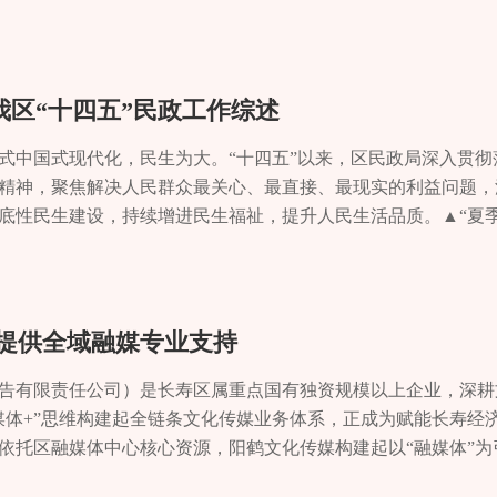
到期后再延长30年国家试点为契机，深化农村改革。普子村获批
名残疾人专注劳作，体面的劳动给他们带来了归属感与价值认同…
农民变股东”的“三变”改革新路径。2025年，全镇21个村（社
前，我区有约2.9万名残疾人。党的十八大以来，在以习近平同
过20万元，其中超百万元村达到5个。培育新兴业态“新引擎”。20
我区始终把残疾人事业作为重要的民生工程、文明工程抓实抓细。
深度融合。建成镇级电商公共服务中心1个、村级电商服务站15
良好氛围中自强不息；社会各界携手同行、扶残助残，共同绘就
我区“十四五”民政工作综述
000万元，同比增长45%。同时，依托五华山生态资源和长寿湖
届市残运会金牌运动员和优秀教练员受表彰兜底帮扶“织密网” 
新业态。新引进的“橘乡湖畔”田园综合体项目，已完成投资850
出门晒太阳了。”家住渡舟街道新道路村的村民戚健对区残联干部
仪式中国式现代化，民生为大。“十四五”以来，区民政局深入贯彻
游图景正在徐徐展开。城乡面貌深刻蝶变 绘就宜居宜业新画卷在
动极为不便，日常生活全靠年近八旬的父母照料。对于常年与黑暗
精神，聚焦解决人民群众最关心、最直接、最现实的利益问题，
“蝶变”的交响乐。昔日沉寂的湾落、传统农房，如今借着“巴蜀
拦路虎”。2025年，区残联精准对接需求，为其量身定制无障碍
底性民生建设，持续增进民生福祉，提升人民生活品质。▲“夏
瓦映橘色，一座座农房在能工巧匠手中焕发新生。2025年，石
一系列举措，扫清了他居家出行的障碍，让他重获独立生活的底
凤城街道寿城水岸的“一窗通办”综合服务窗口前，73 岁的刘素
态保护，聚焦“农房品质提升”与“院落价值提升”，修缮40余户
政策托底实现应保尽保。将2000余名残疾人纳入特困供养，40
、一套材料就办完了，对我们老年人来说太方便了！”老人脸上露
态优势，高庙村将“颜值”转化为“价值”：依托长寿湖生态资源
供居民医保政府补贴，为3750名重度残疾人提供居民养老保险政
切。”民政工作的价值，正体现在对每一处民生冷暖的关切中、对
“一湖碧水、百亩良田、千亩橘园”理念，配套乡村服务驿站、直
重度残疾人发放生活与护理补贴，让政策红利精准滴灌。特殊关怀回应
救助服务的便捷高效作为重中之重，建成社会救助服务联合体，整
您提供全域融媒专业支持
融合。人居环境持续改善。深入实施农村人居环境整治提升五年
访慰问2300余名困难残疾人；针对出行难、评残难等问题，开展“
理”，整体服务效率提升 40%。这背后，是“渝悦·救助通”等智
干净整洁”向“美丽宜居”升级。全年完成农村户厕改造72座，卫生
成4个无障碍示范村和304户困难残疾人家庭改造，以“小改造”
腿”。精准，不仅体现在主动发现、动态保障和程序流 程上，更
告有限责任公司）是长寿区属重点国有独资规模以上企业，深耕
建成市级示范村5个；整治提升庭院1500余个，创建“最美庭院”3
5万元为全区持证残疾人购买意外伤害保险，为严重肇事肇祸精神病
了。”回忆起 2023 年高温晴热天气的经历，凤城街道独居老
“媒体+”思维构建起全链条文化传媒业务体系，正成为赋能长寿经
，用于补齐基础设施短板。完成“四好农村路”建设项目18.7公里
增强残疾人抵御风险能力；优化“阳光家园”托养服务，为800余
，幸好被上门走访的社工周小琴及时发现并送医。“十四五”以来
依托区融媒体中心核心资源，阳鹤文化传媒构建起以“融媒体”为
人；G50沪渝高速垫江至长寿段改扩建工程（石堰段）有序推进；
家园”规范化运营（其中5星级8家），实现镇（街道）及残疾人集
困对象等特殊人群提供极端天气下的“安全照护服务”；投入100余
训”四大价值板块的完整服务体系，只要是您需要的文化传媒类业