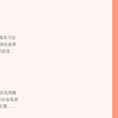
市级强村
…这一幕
区）集体
志为核心的
25年，石
如今，越
个，培育本
了新时代
毗邻优势，
筑牢民生
0万元，
连声道
落实习近
石堰镇高庙
为伴的他
深化改革
美丽庭
改造方
季送清
堰镇以入选
气。这样
芳老人不到
农房、清
00 余名
出了舒心的
，修建沿
府补贴，投
每一位困
播电商基
急难愁盼。
合低保、
行动，
残疾人证核
慧平台的全
厕所普及
破解民
体现在关爱
文化传媒
00户。基
患者购买监
人李国清仍
济社会高质
，涉及石
名残疾人提
，区民政
引擎，覆
石堰互通至
中区域全
万元，为
务，我们