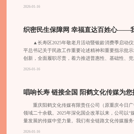
活集体经济“动力源”。石堰镇以全市第二轮土地承包
生活的强者；重庆新天包装材料有限公司里，30余
2026-01-16
富民综合改革试点，探索出“资源变资产、资金变股金、
幕暖心的画面，正是我区残疾人事业发展的缩影。目
经济经营性收入总量突破1800万元，所有村收入均超
党中央“格外关心、格外关注”的深厚情怀指引下，
堰镇抢抓数字经济发展机遇，推动“互联网+”与农业
来越多的残疾人挣脱困境、勇敢逐梦，在残健共融的
织密民生保障网 幸福直达百姓心——
土直播带货达人23名。全镇农产品网络零售额突破 2
残疾人事业蓬勃发展的温暖画卷。▲全国助残日,第七
大力发展休闲观光、农耕体验、康养民宿等农文旅融合
保障线“这条小坡道解了我的大难题！现在我能自己
▲长寿区2025年敬老月活动暨银龄消费季启动
一幅“春赏花、夏避暑、秋摘果、冬养生”的全季旅
谢。今年45岁的戚健身患眼盲症与类风湿疾病，行
平总书记关于民政工作重要论述精神和重要指示批示
村，敲击声、谈笑声与机器轰鸣声，交织成一曲乡村
而言，家中一级小小的台阶，都是阻碍他走出家门的“
创新，全面履职尽责，着力推进普惠性、基础性、兜
院”示范片建设的契机，悄然变身——青砖砌花窗，黛
案，通过入户阳角软包、楼道抓杆安装、坡道硬化等
凉”专项救助行动社会救助 精准兜底筑牢民生底线在
2026-01-16
全域土地综合整治整镇试点为契机，统筹乡村建设与生
的民生温度，源于我区全方位、多层次的兜底保障体系。
20 分钟便办完了低保和临时救助初审。“一个窗口
理鱼塘、推行垃圾分类，让村容村貌焕然一新。借势生
残疾人纳入城乡最低生活保障，为14744名残疾人提
笑容。“民生工作离老百姓最近，同老百姓生活最密
湖生态廊道与“荔枝古道·驿途高庙”观光线路，融入
入1140余万元为5065名困难残疾人和7440名
境群众的帮扶上。“十四五”期间，区民政局将提升
唱响长寿 链接全国 阳鹤文化传媒为
地、研学中心等设施，推动柑橘文化与旅游体验深度
投入近60万元开展“冬送温暖”“夏送清凉”活动，走
特困、临时救助等 6 类业务，实现“一窗受理、协同办
以“巴蜀美丽庭院示范片”建设为标杆，推动乡村由“
发管理主动服务专项行动”，全年上门评残96人次；完
面贯通与数据赋能，真正让“数据多跑路、群众少跑
重庆阳鹤文化传媒有限责任公司（原重庆今日广
率保持100%；农村生活垃圾分类实现行政村全覆盖，
生“大难题”。日常守护筑牢安全屏障。投入15.8
服务的温度上。“那天要不是小周来看我，我可能就危险
领域二十余载。2025年深化国企改革以来，公司以
础设施日益完善。全年累计投入各类资金逾5000万元
护人责任险，为一级重度残疾人购买“渝快保”，全面
心有余悸。当时室内温度高达40℃，老人因头晕倒地
量发展的传媒中坚力量。我们有全链路文化传媒服务
堰村、石安村、兴庄村等6个村，惠及群众1.5万余
供日间照料、寄宿托养等多元服务；推进26家“渝馨
局连续四年累计投入超千万元，为2.3万人次分散特
盖不限于“内容创意、活动策演、传播运营、赋能培
2026-01-16