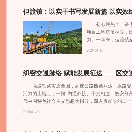
千名老人拥有床位数超过全市平均水平。科技赋能，
第二十二届中国漯河食品博览会长寿展区、第二十二
园，与滨河公园、兰家山森林公园交相辉映，实现居
区域教育均衡发展的“排头兵”。▲桃源小学校园活动
让社会既充满活力又和谐有序。创新实施“石事实商量”
康复训练救助到孩子14岁，负担轻多了。”11岁的
份，智能屏幕实时显示菜品的营养成分和热量。食堂
年长寿区企业家新春恳谈会、长寿区政法系统202
摊点超千处，规范占道经营1500余处，拆除违法建筑
教育改革发展的澎湃动能。近年来，我区以“优质校+
但渡镇：以实干书写发展新篇 以实效
结“民呼我为”事项348件，满意率99.58%。投入150
构）治疗后具备了基本自理能力。随着区残联儿童康
扣款，全程无需手动操作。“30秒搞定，还能在手机
式……02文体旅融合赛道 我们深度参与了“一带一路
升。“想不到拆迁十几年后，还能住上电梯房，上下
过加强区域统筹、搭建发展平台，充分发挥优质教育
山火线路530米，为独居老人安装“家庭火灾智防”物
望。康复是生命的重建，我区聚焦残疾人最迫切的康
说。未来，老人照护将接入健康监测等服务，并在全
赛总决赛（长寿站）、重庆国际铁人三项赛，为2025
村画卷。街道坚决守住不发生规模性返贫底线，完成
8个“联校制”教育集团，成功破解“择校热”“大班额”
初心映热土，奋
结奋进磅礴力量“多亏了镇上的干部来夜访，解决了
印发《重庆市长寿区残疾儿童康复救助制度实施办法》
实际的需求，让晚年生活更有尊严、更有温度。”区民
目，精心开设46门艺体培训课程，策划56期专题活动，
和美乡村4个、巴渝和美院落4个。扎实推进露天焚
行到访长寿中学，两校围绕课程教研、德育建设、学
项目工地塔吊林立，
贯彻中央八项规定精神学习教育开展以来，石堰镇党
庭），提高生活与交通补贴标准，全年为513名0-
智慧食堂，五年来，老年助餐服务累计惠及老人8万
户提供全媒体创作服务，从政协委员展示片、长柚推
村建设，串联经开驿站、矿山公园、云龟山等，促进
者，也是推动者。”长寿中学负责人表示，借助巴蜀
力。一年来，但渡镇
持续转作风、塑形象，推动“夜访”常态化。镇、村两级
步。为810人提供基本型辅具适配、免费假肢矫形器适
人王奶奶家中安装了防滑地板、沐浴椅、扶手和紧急
适配各类传播场景。其中，创作的《“飞来”的横财
集体经济多元化、可持续发展。全年农村集体经营性收
校责任，通过课例展示、专题讲座等送教活动，将先
安、强企富民工作导
2026-01-16
至目前，石堰镇累计夜访群众3万人次，成功推动鼎
住院及门诊救助，建成长寿精神病中心残疾人自助互助
四五”期间，我区投入专项资金，为1307户特殊困
余载国企积淀，今朝待君共拓！阳鹤传媒公司将以专
和实现分红的村占比均达100%。一幅农业强、农村
教育差距。这样的协作共赢图景，在长寿教育沃土上
耕细作，在民生保障的
90%以上群众诉求在村（社区）解决，95%以上初访
率达100%。资源整合完善服务体系。扶持5所儿童
发放养老服务消费补贴，让“颐养享寿”更可及。202
长寿美丽生态城中，共谱品牌增值与区域发展的共赢
能作为长寿经开区核心承载地，晏家街道紧紧围绕“
寿华师学校依托华师一附中优质资源，组织“启航工程
度”同频共振。全年财
村、大事不出镇”。一年来，石堰镇以党的建设为统
极融入成渝地区双城经济圈建设，持续推进“川渝两
贴271万余元，养老服务消费补贴惠及中度以上失能老
动、招商推动、保障联动，全力支持重大项目落地，
师到校督学指导，实现各学科帮扶全覆盖，走出了一
在19个镇街中排名
织密交通脉络 赋能发展征途——区交通
政治建设不断加强，严格落实全面从严治党要求，力
区域协作成果惠及更多残疾家庭。服务延伸打通“最后
化，从基本照料到精神关怀，我区养老服务正全方位
准发力，发展后劲持续增强。街道将招商引资视为经济
等国家及清华大学、成都七中、重庆八中等国内外学
活增长新动能“调解人
整顿工作，与区妇幼保健院开展结对共建，召开石堰镇
务机构，为2.9万余名残疾人提供签约服务，其中45
区”，一幅“老有所养、老有所医、老有所为、老有
全年捕捉有效招商线索10余条，成功签约金龙村水产养
升。一系列改革举措换来了亮眼成效：全区小学适龄儿
渡段）项目负责人的
高速铁路贯通全国，高速公路四通八达，水路交
建统领基层治理，落实“141”基层智治体系，流转办理
开展康复知识培训、训练指导、心理疏导等服务，让
多元共治绘就基层“善治图景”婚姻登记处不再只是
年底，辖区新增市场主体600多户，总量突破800
后服务实现义务教育学校全覆盖，有效破解家长“三点
建设现场，大型机械
活力的土地上，一幅“内通外接、干支相连、畅安舒美
任务完成率均达到100%。加强本土人才培养，制定
神饱满、干劲十足就业创业“搭阶梯” 点亮人生新
友和市民的祝福中，10对新人依次搭乘水上飞机，
导产业延链补链强链和城市功能品质提升，科学谋划储
感可及的幸福感。▲长寿中学传统戏曲表演振奋人心的
与现场同样忙碌的，
代中国特色社会主义思想为指导，深入贯彻党的二十
恒正风肃纪，召开警示教育会4次，组织全镇干部赴
人夏兴兵凭借扎实技能与创新思路脱颖而出，分别斩
办、简办，传承优秀婚俗文化。”区民政局婚姻登记处
产，长寿湾国际公寓实现高效运营；金龙村水产养殖
国义务教育优质均衡发展区”市级评估，两大创建实现
项目临时党支部和流
神，聚焦职责使命，保持先锋姿态，凝聚实干担当，
2026-01-16
问题线索12件，政府公信力和执行力不断提升。风正
了长寿残疾人的奋进姿态与创业热情。就业创业是残疾
颁证基地，举办了6场集体婚礼和颁证仪式，见证30
长远发展奠定坚实基础。要素保障攻坚克难，发展空
的最大肯定。”区教委负责人表示。站在“双突破”
查、周会商机制，把
等方面的基础支撑作用，重大项目建设取得新突破、
全区加快建设产城融合宜居宜业地、自然长寿美丽生
建追梦阶梯，让他们在奋斗中绽放生命光彩。政策护
85%，通过专业调解，夫妻矛盾调解成功率升至70
地需求，集中力量攻克城中村单元、集散物流中心等重
化集团化办学与教育共同体建设，聚焦农村教学点提
流动调解站调解用地纠
综合立体交通网冬日暖阳下，龙溪河畔机器轰鸣。由
运动康养文旅示范区、自然长寿美丽生态城的核心功
自主就业创业、盲人按摩就业和辅助性就业机构扶持
葬设施专项规划（2022-2035 年）》，长寿创
了新能源综合服务中心、安徽宜通塑料重庆制造基地
果，努力让每一所学校都精彩、每一位教师都出彩、
制”破题，以“全周期
象。不久前，该桥46号空心墩顺利完成浇筑，成为