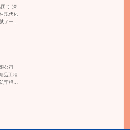
助和生活救
坚持“从群
城镇燃气
义和段、
设添砖加
1.3万人
团”）深
化残疾人运
可复制、可
”，排查房
道、90余座
展，展出优
持续提质。
村现代化
秀运动
度、有力
定。创新调
焕新活力
实破解女性
余名师生参
就了一幅
锦标赛等
网、优化
队伍，加
以前去邻水
庭”，通
件。常态化
，乡建集
，我区运动
照亮长寿
2255
至邻水九龙
2000余
亮童心”主
目 38
分展现了
有效将矛
服务供给
廉家”家风
服务赋能产
更全面优
文化活
生的温度
场，服务
调研，收集
 长寿湖至
疾人事业书
寿区城乡运
女儿童急
求，指导
完工，累
的“春天的
年运送乘客
险，为20
科技工作者
道路建设
限公司
未来，区
捷。寄递网
渝好欢跑童
三下乡”活
复修缮，
精品工程
疾人全面
线路。推动
儿童匹配爱
术指导，解
合治理、
筑牢根
，让每一
长寿柚”等
余名。优化
协同发展
态环境，
。▲长寿
量，业务
，切实守护
专家学者开
000亩区
技术负责人
获中共中
，持续夯实
设置六大科
快推动北
。文和公
资金达4亿
建党组织
更完善区
羽。稻谷产
。3.15
通运输经营
43场，
设加速升
业产业基
业 主陈女
交通运行环
活力。持续
年推送科普
赴乡村振
工艺中融