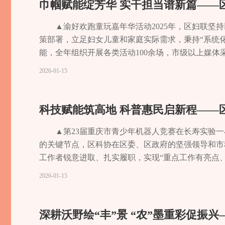
巾帼赋能绽芳华 实干担当谱新篇——区
而上、唯实争先，推动石堰镇经济社会高质量发展。
按比例稳定就业残疾人945人，通过残疾人辅助性就业
惠、文明治丧奖补、遗体接运和丧葬用品费用减免等“
坚实的用地支撑。用心用情惠民生 绘就温暖幸福图
制”，为9个总投资达
纵八横”高铁网沿江通道的重要组成部分，宜涪高铁
进残疾人自我发展。技能赋能增强就业底气。区残联
显著。社会组织成为基层治理的生力军。培育252
展思想，聚焦群众“急难愁盼”，从筑牢兜底保障到
建专项服务组协调解决
将极大便利沿线群众出行，并在川渝与华中地区之间
▲渝好欢跑童玩嘉年华活动2025年，区妇联
师班、创业培训班等类别残疾人职业技能培训、农村
86%、工作覆盖率100%，清理“僵尸型”社会组织
力让发展成果更多更公平惠及全体居民，不断擦亮幸
报、季督查”全周期跟
宜涪高铁的稳步推进，是我区2025年交通基础设
策部署，立足妇女儿童和家庭实际需求，秉持“系统
各级职业技能竞赛，挖掘各行各业残疾人“能工巧匠
济发展中也发挥作用，通过招商引资、助企纾困，成功
会救助政策，健全动态管理机制，全年新增城乡低保16
59.5%；其中龙溪
区宝峰寺隧道，二工区龙溪河特大桥、雷长坡隧道等
能，全年组织开展各类活动100余场，市级以上媒体
经济圈残疾人创业先锋大赛中获自强类优胜奖，其无
家本土企业拓展了外地市场。慈善事业传递城市温度。
放特困供养金80余万元、照料护理补贴20余万元
铁重大项目推进，累计协
路争取纳入《铁路“十五五”发展规划》；长垫梁铁路
城贡献巾帼力量，谱写了我区妇女儿童事业发展的新篇
2026-01-15
准帮扶破解就业难题。实施高校残疾人毕业生“一生
个；五年募集善款2200万余元，实施项目70余个，
福质感。街道成功创建全国示范型退役军人服务站，
户、坟墓搬迁136座
已完成初稿编制。合广长高速工可报告初稿报市交通
红2025年3月3日，成功举办“重庆好美 巾帼同行”
毕业生就业率达98.6%；联合爱心企业，创建多家
域乡镇勘界获批区县，长寿厘清了19个镇街462.4
（“百龄帮”）养老服务中心稳定运营，曹家堡社区养
坚实保障。高效推进龙
营实施方案编制工作，前期工作进度赶超四川段；市交
展第二届巾帼优品促销活动，全区20家知名巾帼企
接数字助残“社区创客”计划项目，联合丰都善和社会
市级名录。建成8个乡情馆、村史馆，老照片、老物
特殊困难老年人提供上门服务。同时，建立20余名留
4个村17.6亩永久性
区统一实施，已完成项目委托授权协议初稿编制；渝宜
能。过去一年，区妇联始终把思想政治引领摆在首位
科技赋能筑高地 科普惠民启新程——区
创业孵化，帮助残疾人实现创业就业梦想，助力“数
础。74个在售站点累计销售3.34亿元，募集公益金1
一小”的幸福生活。培育文明风尚，滋养精神家园。
目用地已全部协调交付
扩建项目顺利开工；渡舟立交工程项目形象进度达21
讲”队伍，深入村社、新兴领域、“渝好空间”开展“学
员全神贯注投入比赛文体教育“搭舞台” 绽放生命
温馨到殡葬改革的暖心，从社会组织的活跃到慈善力
日”系列活动，组织幸福邻里、移风易俗等文化活动50
与经济发展协同推进
步设计编制；G243八颗至涪陵界段改建工程完成工
论“飞入寻常百姓家”。线上依托“长寿女性”微信公
▲第23届重庆市青少年机器人竞赛在长寿实验一小
与稳若磐石的赛场心态，屏息瞄准、果断击发，最终摘得
活力。▲菩提社区智慧老年食堂改革创新 破冰前行
次，选树宣传群众身边先进典型，推动文明新风深入
区双城经济圈建设注
岸环湖路景观带打造工程顺利完工，大凉路、芦五路完
息410条、视频9个，构建线上线下联动的宣传矩阵，
的关键节点，区科协在区委、区政府的坚强领导和市
中，20组孤独症儿童家庭用色彩表达情绪，用绘画表
机制障碍开刀，为事业发展开山辟路。“十四五”期间
滋味。”居民李阿姨的感慨，道出了文化惠民带来的
民新沃土冬日的黄草
里。港区水运巩固优化。《重庆港长寿港区规划调整
暨第二届巾帼优品促销活动以典型引领树标杆，让巾
工作者锐意进取、扎实履职，实现“重点工作有亮点
上，肢体残疾人向霜琦现场搭档非遗沙画大师，以手
悦·救助通”“渝悦养老”等市级应用，更推动121
展和安全，以党建为统领，深化基层智治，严抓安全
们正忙着除草、施肥
纽，打造铁矿石等大宗散货“铁水联运”集散地，全年
宣传30余次，推荐长寿湖景区、长寿慢城等14个场
注入强劲的科技动能。▲长寿区公民科学素质大赛品牌
2026-01-15
的教室里，残疾孩子接受老师的耐心教导，学习文化
计实施200余项民生项目，投入超8.5亿元，通过
会高质量发展营造了安全稳定的环境。深化智治融合，
子越过越红火！”唐
重庆市江海联运专线中转枢纽港，全年长寿进出港江海
旗手（集体）等17个，王凤敏入选“中国好人”，以
以一系列标志性活动和特色工作为抓手，充分彰显科
前进；……2025年，区残联大力推进残疾人文体
钱花在刀刃、每一个项目落到实处。监管效能同步提升
工家园”综合场景打造，围绕“885”工作机制和核心
生动写照。依托黄草山
宾”水运短倒通道，首次实现长寿至长江上游“水水中转
小”，开展学雷锋、近视防控等巾帼志愿服务活动50
作为新《科普法》实施后的首个全国科普月，区科协创
创造更多的舞台和机会。教育筑基赋能成长之路。全
葬服务机构、养老机构、救助站等服务场所，累计发
合，完成三级贯通事件智能分拨3524件。创新打造“平
破1200吨，产值约
舟”货运班轮航线成功首航，动员16家企业加入“千里
识形态安全阵地。▲长寿区家风助廉主题党日活动暨
规格举办启动仪式，吸引市、区领导及各界代表200
深耕沃野绘“丰”景 “农”墨重彩促振兴
施残疾人教育重点项目建设，拓展特殊教育学段体系
根本动力。区民政局勇于担当，先后承接了1个国家
经验获市级刊物推广。“一标三实”核采任务全面清
头，指导果农在种植
级。累计投入8086万元，实施茶涪路等全区149公
需求，区妇联多点发力、精准赋能，在服务大局中彰
展示智能制造、生物科技领域创新成果。“智慧生活周”