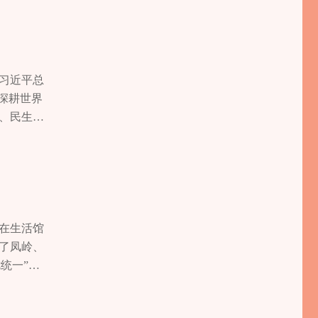
来水；川气
”等法律
光照亮孩子
2专业视频
青山就是金
与无障碍环
年度入户
营我们提
成桃花河石
矛盾隐患
“我们不
培训服务
2个，全年
手机上发
机制获市民
的师资和
空间总体规
25年12
手工艺
专业、精
和习近平总
已完成概念
活动，还成
已建成精
、顶尖专
深耕世界
“白改
庆建设，
18家彩票
传媒独家运
、民生福
住得暖，还
事”应用
精准识
等18个媒
展不平衡、
5年，石堰
政策、会申
元，救助
媒体及《重
筹推进服
以人民为中
采展示，关
从“有养
编类高级技
工业社
上用于民
，形成“政
“在家门
公司、世界
新兴领域党
放救助资金
800余
托养、社区
团队。 战
格联企机
老化改造。
“辅具服务
“离家不离
，能深度
5300余
在生活馆
式，中考
月。累计为
播到二次传
30余场，
了凤岭、
课程60
电视拓宽服
中养老机
成绩单。
屋、健身
统一”管
院部升级改
信息获
食堂11
全市政务
品质。街道
长的共同
升村（社
动仪式上，
38张，每
分会场、
龙矿山公
，成为引领
治理效能，
可以申请