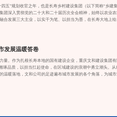
生；落实开展残疾学生资助政策，186名残疾大学生享受入学救
层改革典型案例”，相关经验被广泛推介。每一项试点与改革，都
岗双责”，确保责任落实到岗到人。聚焦危险化学品、烟花爆竹、
量高的优势远近闻名，成为村民手中的“致富果”。单一产业
51称沱大桥、X703运输新桥等5座桥梁改造加固，完成S513
、生态保护、产品互推等活动8场次，为成渝地区双城经济圈建
学梦想。联动20余部门深入19个镇街开展延伸活动54场，服务群众
“十四五”规划收官之年，也是长寿乡村建设集团（以下简称“乡建集
疾孩子都能享有公平而有质量的教育。文体铸魂彰显自强风采。优
大胆实践，破解了一批长期存在的痛点、堵点问题，形成了一批
轮，整改隐患30余处。深入开展城乡房屋汛前安全排查“百日行动
方有后劲。但渡镇立足资源禀赋，精心培育“梨渔笋”特色产
319等74公里道路安全通行能力提升工程。对全区300余公里国省县
请赛等全国性活动中开展巾帼优品展销3次，组织30余家企业参
阅读量突破30万，科普影响力创历史新高。青少年科技教育体系
集团深入贯彻党的二十大和二十届历次全会精神，始终以农业农
出“神枪手”李灵威、“无声飞鹰”张洪雨、“轮椅球手”易敏等优
规范化水平。回首“十四五”，长寿民政交出了一份有温度、有厚
企业安全生产事故和自然灾害事故“零发生”，安全生产形势持续稳
加厚实。全镇渔业养殖水域面积达1785亩，水产品总产量
，道路安全服务能力得到充分保障。升维服务能级 运输供给品质
供“妈妈岗”“零工岗”1500余个，2000余人达成就业意向，切
，成功承办第23届重庆市青少年机器人竞赛，吸引全市2000
融合发展三大主业，以实干为笔、以担当为墨，在长寿大地上绘
，长寿区代表队收获宝贵铜牌；在全国残疾人田径锦标赛、射击
将继续秉持“民生为大”的初心，紧扣全区发展定位，在织密保障
经验”，积极构建多元化矛盾纠纷化解体系。组建20支社区巡逻
00万元；大叶麻竹笋种植面积1200余亩，产值近400万元，三大
崭新客车整装待发。乘客陈素碧刷卡上车，找了个靠窗位置坐下。“
。常态化开展“最美家庭”选树，推荐 5 户家庭参评市级“最美家
单位奖。组织参与市级青少年科技创新大赛等赛事，获奖作品超百
坚多点突破乡村面貌焕发全新气象乡村振兴，项目为王。一年来
；在第十二届全国残运会田径、射击、硬地滚球等八个大项比赛中
行，让发展成果更多更公平惠及全区人民，让温暖的民生之光，
忧”系统，畅通群众诉求表达、利益协调通道，全年累计化解矛盾纠纷
发展，形成独具特色的产业格局。同时，该镇锚定能源保
车，方便多了！”她所说的变化，源于当天正式开通的长寿洪湖
社区家长学校、家庭教育讲师团等，开展公益讲座40余场，服务
汤永隆等专家走进10余所学校，覆盖师生5000人次；举办“科普点
生态宜居目标，精准发力推进各类项目建设，全年建设各类工程项
员张洪雨在夏季听障奥运会中获女子 4×100米接力赛第五名，充
辉
制度，高效办理网上信访事项85件，完成国家信访局督办件2件，
等发展方向，精准开展招商引资工作，2025年接待来访企
班川渝跨省农客线路。这条跨省农客线的开行，是我区优化运输
137名困境儿童和重点家庭儿童提供入户指导。创新开展“渝好
颖而出，其中8人晋级市级展演，有效激发青少年创新热情。精准
成投资9.49亿元。以实打实的建设成效为农业生产筑牢坚实根基，
汇演、艺术作品展览义卖、书画摄影比赛、基层残疾人“五个一”
谐安定。记者 陆世玲
目9个，总投资达1.36亿元，以黄草峡储气库为核心联动节
日开行，使成渝毗邻地区群众往来更加便捷，彰显了交通服务民
场次，推动廉洁文化融入家庭日常；举办青年人才交友联谊等活动4
设，组建企业科技服务专班，深入 15 家重点企业开展“一对一”
交通出行条件，让乡村面貌焕然一新。在民生保障方面，G351
城市发展温暖答卷
体活动，全年残疾人文体活动参与率达 64.36%。在重庆市残
.29亿元的龙溪河门站天然气保障项目一期工程精准落地，
。2025年，这样的服务升级体现在多个维度——科学编制《长
假儿童关爱服务暨“渝好同行 心暖花开”新春送温暖关爱活动聚焦妇
6项跟踪督办。围绕绿色化工、新材料、数字信息主导产业发展需
路改造工程、洪湖镇芦池村至五龙村段公路等改造提升工程全面
 件摄影作品入围，绽放出璀璨的艺术光彩。残疾人事业是充满阳光
”能源网络空白，正成为经济发展的新引擎。产业发展离不开
公共服务均等化描绘蓝图；渝长同城巴士运行成效更趋良好态势，全
为12000余名妇女提供免费体检，为95名困难妇女捐赠安康保
组织，预计2026年 完成组建，进一步扩大服务覆盖面。“全国
银山转化的通道。我区暴雨洪灾复建工程、重点区域森林草原防火
力量。作为扎根长寿本地的国有建设企业，重庆文和建设集团有
务为桥，让2.9万名残疾人在自强不息中同沐暖阳、共享发展成果。
镇深入实施市场主体培育攻坚行动，组建35人企业服务专员
步推进敬老卡迭代升级，加快实现全市通用，免费群体乘车更加便
护筑牢巾帼防线。深化儿童关爱服务，承办“重庆好美 悦动长寿”
崇尚创新的浓厚氛围。紧扣乡村振兴战略，联合多部门开展“科技
农业灌溉设施，边坡、道路、挡墙、桥梁等市政基础设施进行恢
心雕琢品质，以担当扛起使命，在区域建设的浪潮中勇立潮头。从
部署，着力增进残疾人民生福祉，保障残疾人平等权益，推动残
、精准化、零距离”企业服务体系，以企业需求为导向，全维
联合打造“长寿—洪湖”“长寿—长寿湖”等6条交邮、邮快合作
万人次；推进“寿乡妈妈”结对关爱三年行动，为624名留守、困境
农户3000余人次。邀请西南大学、市农科院专家深入乡村开展技
提供坚实保障。在生态提升方面，开展亚行长寿区龙溪河流域综
的温暖落地，文和公司的足迹遍布城市发展的各个角落，为城市
人获得感、幸福感、安全感，为他们铺就一条无障碍的幸福之路
困难48条，实行“清单化管理、闭环式落实”，推动解决重
口。创新开通“邮运通”同城药品配送、食品配送专线，深化拓展“
展“六一”慰问、“春蕾计划”等活动，关爱服务少年儿童 2000
镇高庙村“五位一体”科普小镇建设，探索科普助农新模式。区域
治理龙溪河主干及支流50余公里，充分提升流域水质，改善水生
的中坚力量，用五年深耕书写了一部与城市共生共荣的奋斗篇章
员 田媛
推送精准政策支持42条，切实为企业纾困解难、赋能增效。
邮运通”成效突出区县，全年完成邮政行业业务总量3.63亿标准
姻家庭纠纷146件，开展普法宣传30余场，发放资料6000余份
市科协联合举办“科菁荟”交流活动，汇聚200余名政企代表、
业协同发展。成功打造2.9万亩丘陵山区高标准农田范本，整治2
牢城市根基“注意墙面平整度！”在溪霞山居项目收尾阶段，项目
道”，深度接入区级“一窗综办”数字化服务体系，提供“一对
、网约车司机、快递员等新就业群体管理服务，长寿区“司机之家”
工职业学院强基固本提质效 巾帼组织焕生机以改革创新为动力
 成都全国科普月彭州市主场活动，创新“真人+AI”双主持模式，
产条件，实现生态效益与经济效益的双赢。在产业支撑方面，加
代建筑，溪霞山居自立项之初便承载着打造品质人居标杆的使命
现企业开办全流程“零成本、高效率”，全年新增市场主体53
公司、重庆槿恩椿商贸有限公司、重庆凯星船务有限公司，协议
单独建、联合建等方式，新成立新兴领域妇联组织22个，实现已
、发展共赢。▲青少年暑期科普活动基础夯实提质效 服务体系
万元，预计2026年8月建成投产，投产后可年育蛋种鸡苗5000万
林花园”从蓝图走进现实。如今，步入溪霞山居，满目葱茏扑面而来
场主体活力持续迸发，为经济高质量发展注入鲜活动力。▲走
企业投资7397万元，区域航运枢纽建设注入新动能。全年新增交
“渝好空间”建设，发挥菩提社区“渝好空间”作用，累计开展活动
提升服务效能，为科协工作高质量发展筑牢根基。科普信息化建
粮食仓库建设项目等产业化项目有序推进，将进一步完善我区农
立体绿化景观。“正是看中这个庭院，推门见绿，心情都舒畅了。”
民生提质：全维保障筑牢幸福生活圈中午时分，未名村“包容
发展迸发活力。筑牢韧性底座 智慧治理与安全发展双驱动面对复杂
微家集群2个，让服务阵地触手可及。创新工作机制，激发执委履职
科普服务体系。升级“科普长寿”微信公众号，优化栏目设置，全
牌化发展奠定坚实基础。产业赋能提质增效联农带农实现双向奔
，最终采用清华大学聂建国院士研发的开槽叠合板技术，在传统