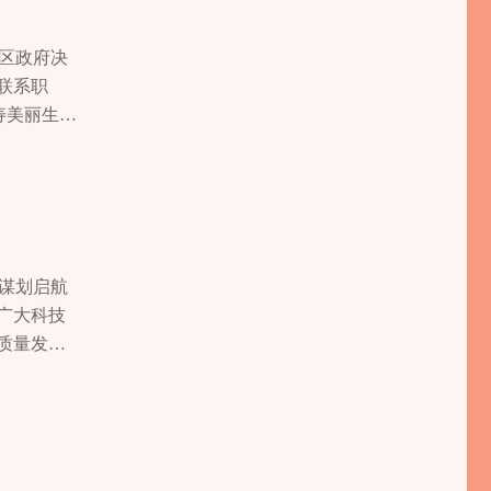
人，有力促
风易俗成效
为中心的发
建成后，
媒体运营
织覆盖率达
举措，努
强劲动能。
、区政府决
残疾人参加
会组织在经
准落实社
并进，一工
联系职
地区双城
接，帮助3
余万元，发
广长涪铁
寿美丽生态
等奖。精
基金11
给，提升幸
”规划》
帼初心向党
校残疾人
全市首批全
晏家街道
及特许经
与，同步开
03人；链
地名入选
23户次
速交由我
双向赋
业帮扶、
实民生基
呵护“一老
长寿段改
“寿城她宣
中区运动
婚姻殿堂的
们的节
正在开展初
党的创新理
的技术功底
基层治理
动60余场
、长寿湖东
年发布信
”谋划启航
画疗愈活动
当，向体制
活越来越有
35公
年登山活动
广大科技
益集市
面贯通“渝
持统筹发
物流枢
妇女典型
质量发展
坐在明亮
质同效。累
为经济社
如皋市共建
荐三八红
牌打造，
人生目标
保每一分
极推进“e
泸州—宜
焦“一老一
艳亮相。
、展现风采
00余个殡
系深度融
千里轻
温情筑牢意
突破。高
%。推进实
事业发展的
8件，相关
养提档升
发展与家庭
术企业集中
幼儿园接
大改革项
筑牢发展
使用寿命得
与四川省
项、完成免