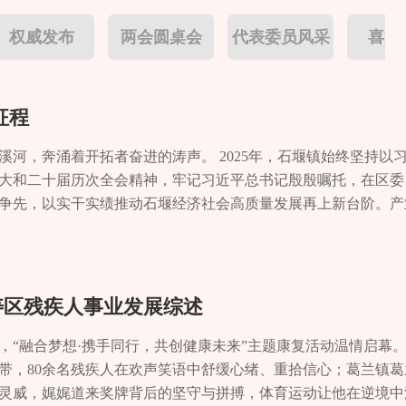
权威发布
两会圆桌会
代表委员风采
喜迎
征程
河，奔涌着开拓者奋进的涛声。 2025年，石堰镇始终坚持以
大和二十届历次全会精神，牢记习近平总书记殷殷嘱托，在区委
争先，以实干实绩推动石堰经济社会高质量发展再上新台阶。产
红满枝，果实累累。一个个或金黄、或浅红的沃柑，掩映在绿叶
动画卷。柑橘产业已成为该镇第一大产业。全镇现有种植企业56
种。其中，3000亩连片无核沃柑年产量达5200吨，产值突破410
牢牢抓住产业发展的“牛鼻子”，推动农业“接二连三”、融合发展
长寿区残疾人事业发展综述
长极”。围绕“一村一品、一镇一业”，石堰镇做深做透“土特产”
高山蔬菜”“麒麟翠冠梨”“朝阳花椒”等特色产业集群。引进农产
，“融合梦想·携手同行，共创健康未来”主题康复活动温情启幕
，平均增值率达30%。2025年，新增“三品一标”认证产品5个
带，80余名残疾人在欢声笑语中舒缓心绪、重拾信心；葛兰镇葛
经营主体总数突破380家。特色农业产值占农业总产值比重提升至
灵威，娓娓道来奖牌背后的坚守与拼搏，体育运动让他在逆境中