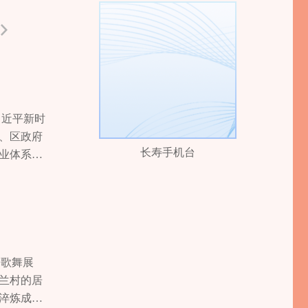
两会
习近平新时
、区政府
长寿手机台
业体系提
间，与农
家，总面
0万元，
，加快构
文章。在
品精深加工
。歌舞展
，培育区
兰村的居
65%。激
淬炼成为