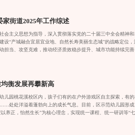
全巩固提升工程全面完工，2.1万村民喝上更加安全、稳定的自
保障彰显公平正义。开展“德法相伴”“‘莎姐’大普法 关爱残疾人
感等物联感知设备，筑牢该群体生命财产安全防线。同样，关爱之
议、产业论坛、文体赛事、商业展演等活动的全流程闭环服务。0
座，实现重点区域5G网络连续覆盖。此外，该镇牢固树立“绿水
件次，录制“法治大讲堂”1期，提升残疾人法治意识与防骗能力；参
试点中，区民政局成功构建区、镇街、村居三级关爱网络，实现
、短视频及各类融媒体产品的高品质创作。03全域媒体传播与运
河（湖）长制，常态化开展桃花河、龙溪河等流域巡查整治，完
北站无障碍问题公益诉讼1场；畅通诉求表达渠道，排查化解信访
心理咨询师正通过沙盘游戏，引导一名沉默的留守儿童敞开心扉。
区级、市级还是中央级媒体，都可实现精准投放。04文化教育类
家街道2025年工作综述
Ⅲ类及以上标准。狠抓大气污染防治，建成智能秸秆焚烧监控点1
开展“助残秋收”活动数智赋能“破壁垒” 打造服务新范式“没想到
 3367 名困境儿童提供专业服务，其中探索的 4 项精准识别
企实务培训、艺术素养培训还是岗前实践培训，我们都拥有丰富
“塑形铸魂”，积极融入“澄海新区”发展大局，完成《石堰镇国土
重度肢体残疾人谭磊的点赞，道出了我区“数字助残”的实效。20
街道“渝康家园”，曾受精神疾病困扰的老张正和同伴们一起制作
论您的需求是聚焦单一板块，还是需要跨界整合，我们都能提供
特色社会主义思想为指导，深入贯彻落实党的二十届三中全会精神
区”空间布局。稳步推进兴隆片区“幸福岛田园康养综合体”规划建设，
快办”平台正式上线，谭磊通过该应用不仅报名参加国际残疾人日
助性就业。“这里给了我第二次生命。”目前，全区13个镇街均
文化传媒以“平台、人才、资源”为坚实底座，手握独家媒体矩阵
建设“产城融合宜居宜业地、自然长寿美丽生态城”的战略定位，
：启动石堰场镇污水管网改造项目前期设计；完成场镇部分道路
色通道完成办理，实现“数据多跑路、群众少跑腿”。依托数字重
170人成功回归社会。同时，一张由24家出租车（网约车）平台和
法到落地都事半功倍、成效称心。 全媒体平台矩阵 阳鹤文化
动担当、攻坚克难，推动经济质效稳步提升、城市功能持续完善
为现实。民生保障有力有效 书写幸福生活新篇章“这里吃得好、
效率的助残生态。数字平台重塑服务流程。“残疾人入户访视一件
名流浪走失人员寻亲返乡、温暖回家。从窗口的便捷服务到数据的
包括《长寿报》、长寿综合频道、“人人长寿”APP及“勒是长寿”
效能治理新篇章。产城融合促蝶变 宜居宜业谱新篇面对产城发
升级改造的石堰镇养老院里，80岁的刘荣云老人连声称赞。202
板块：政策文件板块实现惠残政策精准推送解读，让残疾人“懂
，“十四五”期间，全区累计发放城乡低保、特困供养等资金近10亿
日报》、《中国日报》、新华网、光明网、央广网等中央级权威
薄弱等多重难题，晏家街道以“融”字破题，以“实”字落地，统
即将投用，养老服务的“幸福网”越织越密。 2025年，石堰镇坚持
高频事项，全程网办零跑腿；渝馨家园板块支持线上活动报名与风
稳稳托起困难群众的基本生活。▲敬老院心理健康讲座养老服务 
，实现高效推送和精准落地。 专业化人才团队 我们有新闻采
展堵点中推动城乡面貌实现蝶变跃升。产城相融，打造有温度的
斗目标，交出了一份温暖的民生答卷。全镇将财政支出的75%以
；微心愿板块搭建“需求发布—志愿者认领—服务兑现”快速通道
心，宽敞的房间、整洁的老年食堂、丰富的活动空间一应俱全……
7名。我们还有顶尖智囊外挂，与央视级技术编导、全国知名演艺
验做法入选全国党建引领工业社区服务发展优秀案例及2025年
质均衡发展再攀新高
年累计保障城乡低保对象1210户1987人，特困人员472人，发
道）、268个村（社区），累计完成访视31.8万人次，需求对接3
别好！”提起这里的服务，陈玉芳老人笑意盈盈。该中心集短期
期开展现场指导、业务培训，形成“核心专家+业务骨干”的精英
业（产业）社区书记交流会上作经验交流。一年来，街道深化网
人发放养老服务补贴28.5万元。完成85户特殊困难老年人家庭适
联网+”服务模式，线上平台实现申请、评估、适配等全链条服务，
合性照护之家，承载着“一碗汤的距离”温情理念，让老年人享受
掌握流量网感策划、大型赛事转播、高清直播等核心理念、技术
愁盼问题300余件次，处置劳资纠纷等215件次，守护职工权益
幼儿园桃花溪校区内，孩子们有的在户外游戏区自主探索，有的
力让发展成果更多更公平惠及全体人民。石堰镇中学创新教学模
下展示体验厅提供零距离适配与维修服务，服务周期缩短至1-2个
民政的重要课题。“十四五”以来，区民政局推动养老服务实现
能力。 我们为每个项目配备全媒体服务专班，确保从预热、直
联赛、假日学校托管等活动114场次，联合区级部门定制服务活动
……处处洋溢着蓬勃向上的成长气息。目前，区示范幼儿园形成
育”家校社协同育人模式获广泛好评；暑期“小石头课堂”开设公益
实现从“简单发放”到“精准化、货币化、个性化”的适配转变。数字
社区）三级服务网络。全区现有正常运营的养老服务机构50家，其
分量十足的实践经验阳鹤文化传媒不仅有过硬功底，更有扎实的
务护航企业发展，以暖心举措提升职工归属感。“下班后社区有书
蒙以养正，怡然生长”为核心理念，实现统一课程、统一研训等“七
重庆日报》等媒体报道。医疗健康普惠可及，石堰镇卫生院完成住
动态、政策宣传、创业就业、光明影院等八大专栏，为残疾人提供
4家，入住养老机构1944人；镇街养老服务中心19家，社区老年
任，用实际效果证明价值。01政务与产业领域 我们承办的全国、
员小李的感受道出了许多职工的心声。城市更新，提升宜居生活
幼儿园的办园质量很放心。”学生家长但灵的一席话，道出众多家
余人，重点人群签约覆盖率达85%。文化体育丰富多彩，新建或提
00余户残疾人家庭，让助残服务走进千家万户。▲全国科普月启
防改造，57个社区养老服务设施建成落地。全区养老床位达到33
届川渝藏国家级经开区合作交流会、全市重点项目集中开工长寿
小区加装电梯15部，升级打造晏家体育公园为智慧公园，新建金
现拥有凤岭、古镇、菩提三个校区，以集团化模式打造优质学校群
余场。平安建设扎实推进。2025年，石堰镇创新治理方式，提升
人心” 重启生命新希望“现在的政策硬是好！我们这种困难家庭