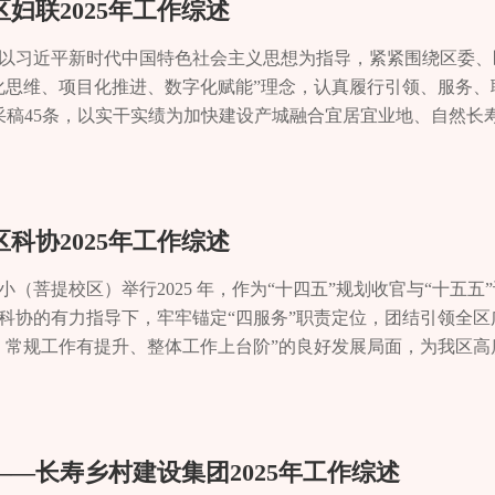
妇联2025年工作综述
记者 李辉
、灵活就业等方式实现就业900余名，年度新增残疾人就业139
降费提质十项举措”，城区文明治丧群众满意率达到 100%，移
景民生无小事，枝叶总关情。一年来，晏家街道始终坚持以人民
3.36亿元的项目开辟“立项—审批—入库”全流程绿色通道，组
新建正线全长约471公里，自湖北宜昌接入重庆长寿北站。该项目
因地制宜、因时制宜开设保健按摩提升班、肩颈按摩专项班、全
4家社区社会组织，实现村（社区）全覆盖。推动社会组织党的组
优化养老服务，从关爱特殊群体到繁荣社区文化，推出一系列暖心
用地规划、手续办理等各类问题12项。建立“周调度、月通
构筑一条时速350公里的新动脉，为长江经济带高质量发展注入
坚持以习近平新时代中国特色社会主义思想为指导，紧紧围绕区委
残疾人实用技术培训，帮助800余名残疾人掌握就业技能。鼓励
23 家、打击非法社会组织4家，净化发展生态。值得一提的是，社
福生活的底色。织密救助网络，兜牢民生底线。一年来，街道精
踪推进机制，2025年底完成投资约2亿元，投资完成率
施建设攻坚克难、奋力冲刺的缩影。这一年，渝宜高铁重庆段多线
化思维、项目化推进、数字化赋能”理念，认真履行引领、服务、
”，选送残疾人参加各项职业技能大赛。河塘残疾人创业团在成渝
落地项目5个、意向金额2130万元；一家行业协会通过资源对
户19人，清退不符合条件对象49户69人，累计发放低保金500
河门站项目完成投资8000万元，进展远超预期。全力保障渝宜高
多个桥隧，三工区长寿北左、右联络线大桥施工扎实有力推进。
采稿45条，以实干实绩为加快建设产城融合宜居宜业地、自然长
障碍生态观光农村项目在巴渝新农人创业融资能力大赛中斩获二
“十四五”期间，培育“民生慈善”品牌矩阵20余个，建立社区慈善
，切实保障了困难群众的基本生活，守护了民生温度。优化服务供
调征地152.18亩、临时用地604.81亩，完成房屋拆除41
前期工作有序推进。公路网络扩容提质。《综合交通运输“十五五
章。▲2025年长寿区青年人才交友联谊会铸魂领航聚合力 巾
一策”就业指导和跟踪服务，精准推送岗位，有就业意愿的应届高
惠及困难群众10余万人次。区划地名工作留住“乡愁记忆”。作为
为退役军人提供精细化、个性化服务。扎实推进养老服务工作，
，实现项目建设全程“零阻工”，为主体工程全线顺畅推进提供
运输委待审，正同步推进用地预审与规划选址及社会稳定性评估
纪念“三八”国际妇女节115周年系列活动，吸引800余名妇女群众参
辅助性就业机构，吸纳安置轻度智力、精神和重度肢体残疾人就业1
千米行政界线。公布的三批区级历史地名保护名录中，“长寿”等5条
老服务站通过验收；启动“居家和社区基本养老服务提升行动”，为
溪河生态治理示范工程（但渡子项目CS-C12）建设，完成
通运输委初步同意将G4223巴南麻柳嘴至涪陵水磨滩段国家高
业搭台展销，各类商品让市民流连忘返，实现活动育人与服务惠民
技能培训基地开展“数字助残”培训招生活动，通过技能培训、就
件讲述着这片土地的故事，让记忆代代相传。福利彩票销售则夯
守儿童“两单两书”关爱档案，发放困境儿童慰问金，以务实举措
占地、71.4亩临时用地的精准丈量、权属确认等关键工作，项
高速长万段长寿站上道口ETC专用通道增设完成，G50垫江至
，以多样化载体凝聚妇女共识，让党的声音穿透基层肌理。组建
科协2025年工作综述
字助残”事业高质量发展。▲全国残疾人运动会旱地冰壶项目比赛
亿元，其中区级留存2675万元，为民政事业注入“源头活水”。从
街道积极培育和践行社会主义核心价值观，依托传统节日开展“我
施工单位，目前施工单位完成总产值约300万元，生态治理
%。G243长寿八颗至土桥项目工可报告获市发展改革委批复，
习你我行”等宣讲活动50余场，覆盖妇女群众2000余人次，推动
新光彩全国残疾人运动会赛场上，李灵威沉着如松，凭借扎实精湛
量的汇聚，我区社会服务正以多元方式融入百姓生活，持续激发
余场。持续开展“春雨润物”家庭教育、“星火讲堂”等志愿服务活
成效初显。一系列举措为重大项目落地筑牢根基，为成渝地
可报告初稿、节地专章报告编制。G351长寿湖至新市段改建工程
众号、视频号等平台，开设“思想政治引领第一课”等专题栏目，全
（菩提校区）举行2025 年，作为“十四五”规划收官与“十五五
R3-混合10米气步枪卧射SH1决赛金牌；“星语绘心”艺术绘
开辟治理新赛道改革是破局的关键。区民政局以“动真碰硬”的担
人心、落地生根。“街道活动丰富多彩，邻里关系更融洽了，生
入但渡动力。▲翠冠梨喜迎丰收产业聚能：多元培育厚植富
成交工验收；完成“四好农村路”建设35公里、农村公路安防工程
持续壮大网络正能量。▲长寿区纪念“三八”国际妇女节 115 周
科协的有力指导下，牢牢锚定“四服务”职责定位，团结引领全区
达语言，在融融暖意中收获成长力量；全国助残日“益起助残”公
，区民政局将数字化转型作为提升服务效能的“牛鼻子”，不仅全
真切变化。党建统领聚合力 多元共治绘新篇一年来，晏家街道坚
山绿意盎然，生机盎然。走进楠木院村唐家辉的梨园，果农
方案》已通过市交通运输委评审。战略引入宁波舟山港共建川江
帼风采充分展现。全方位推广“重庆好美”品牌，融入大型活动及
、常规工作有提升、整体工作上台阶”的良好发展局面，为我区高
为笔、以沙为墨，展现抛沙画独特的艺术魅力，赢得阵阵掌声；
项民政服务事项全面入驻行政服务中心，实现线上线下深度融合、同
生产，创新矛盾调解，努力构建共建共治共享的社会治理格局，
，干劲十足。“去年收成好，一斤卖6块钱，靠着这梨园，日
完成“疆煤入渝”项目铁水联运2万吨；与重庆千信集团、江苏省
所加入“重庆好美”数字地图点亮计划。积极培育选树先进典型，推
引领强赋能 创新实践结硕果2025 年，区科协党组聚焦核心品
知识、艺术特长、就业技能，努力增长本领，坚定地朝着自己的
智慧化管理平台，实现了从立项、执行到评估的全流程精准监管，确
提升治理精度。街道持续完善党建统领“141”基层智治体系，积
家辉脸上溢满笑容。唐家辉的喜悦，是但渡镇特色产业富民的
联运货船690艘，吞吐量500万吨。创新开辟“长寿—唐家沱—
榜样力量激发广大妇女自尊自信、自立自强的精神风貌。同时，聚
技引领作用，推动创新活力持续迸发。全国科普月“长寿样板”惊
教育事业蓬勃发展，丰富残疾人精神文化生活，为残疾人点亮梦想
。区民政局牵头或配合开展联合执法检查89次，足迹覆盖全区2
业务，细化量化关键绩效指标115项，推动履职清单与基层智治体
的地理优势，全镇翠冠梨挂果面积889亩，2025年总产量突
”直达，全年完成62航次、21.3万吨成品油运输；长寿—涪陵“
余场；成立“娜姐筑梦”志愿服务队，守护儿童健康成长，用巾帼
新构建并落地“1+4+N”活动框架，实现全域科普声势与实效双
面实施特殊教育提升计划，义务教育阶段残疾儿童入学率达100
现并督促整改各类安全隐患和服务质量问题489个。改革是推动
安驿站”，构建“1+1+17”综治工作体系，累计化解各类矛盾497
1400万元。镇里成立特色产业专班，组织农技专家深入田间地
轻舟”发展联盟，累计运输货物20万吨，货值超6.7亿元。路桥管
第一期清风大讲堂。精准服务惠民生 巾帼建功促发展锚定妇女
余人参与，超1000名市民现场互动体验，华陆化学等本土高新技
——长寿乡村建设集团2025年工作综述
，规范设立残疾人教育专家委员会，推动13名残疾幼儿进入普通
级试点、4个市级试点任务，并主动谋划了8项具有区域特色的重
零，数字赋能推动治理效能和群众满意度双提升。严守安全红线，
方式、管护细节、品种改良等方面不断改进，让但渡翠冠梨
里国道路面养护工程，路面技术状况指数PQI提升至92以上，道路
显巾帼担当。助力区域协同发展，深化川渝巾帼创新创业行动，
“科技三下乡”等四大主题周精准惠民，破解农业技术难题 12 