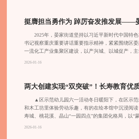
场镇连接路全线优化提升。“三条沟片区”农村饮水安
覆盖，就近提供康复训练、志愿帮扶等综合服务。权益
全区4000余名独居老人（分散特困对象）安装烟
一应俱全。01全案活动策划与执行我们提供政务会
东送二线工程石堰段管网铺设完毕，新建5G基站15
普及活动26场，惠及1500人次；提供法律救助15
们的成长路。在承接全市困境儿童精准保障关爱服务
与创意制作我们提供涵盖视觉设计、宣传片、纪录片
山银山”理念，坚决打好污染防治攻坚战。全面落实
境建设监督，协助提供公益诉讼线索2条，参与长寿
走访全覆盖。在“寿护未来·关爱成长”心理辅导室，
供从内容制作到渠道分发的全过程宣传服务，无论是
挺膺担当勇作为 踔厉奋发推发展——晏
堰段生态修复2.3公里，辖区主要河流水质稳定达到
51次，切实守护残疾人合法权益。▲助残助农志愿者
仅要保障基本生活，更要呵护幼小心灵。”项目已为全区
我们提供体系化、定制化的教培解决方案，无论是政
空气质量优良天数达325天。同时，该镇以规划引领
个心愿，两小时就办好了社保卡！”菩提街道寿城水岸的
政局高度认可。保障之网也在不断拓展延伸。在晏家
教培经验。我们具备强大的资源整合与定制能力，无
2025年，晏家街道坚持以习近平新时代中国
划（2021-2035 年）》编制，明确“一核两带三
月1日，长寿区“残疾人入户访视一件事”应用在“渝
品。通过社区康复服务，他重拾生活信心，现已实现辅
准的服务响应。我们有保障一流效果的硬核底气阳鹤
书记视察重庆重要讲话重要指示精神，紧紧围绕区委
性规划和部分基础设施项目立项。场镇功能持续优化
功发布办卡需求“微心愿”，志愿者快速认领并对接绿
神障碍社区康复服务点，累计服务6700余人次，帮助
业团队、丰富项目资源，确保您的每一个项目，从想
一流化工产业集聚区建设，以产兴城、以城促产，主
黑”及人行道提升，城乡融合发展的蓝图正一步步变
我区以科技赋能残疾人服务，构建起更有温度、更有
店构成的“救助信息网”持续运行，三年来已助力23
营拥有100万粉丝量的长寿区融媒体中心全媒体矩阵，
祉持续增进，奋力书写高质量发展、高品质生活、高
2026-01-16
有医生常来检查身体，子女放心，我们安心。”在完成
聚焦基层负担重、政策匹配难等痛点，打造五大核心
别，从高温下的“敲门行动”到流浪者的“回家之路”
体平台。 我们与央视新闻、《人民日报》、《经济
老旧小区设施老化、生态环境短板突出、乡村基础相对
镇投入21.08万元改善养老院条件，兴隆老年养护院
请、能受益”；业务申办板块涵盖 C5 驾照补贴等
超100万人次。一张密实而温暖的社会救助安全网，
庆日报》、重庆电视台等市级主流媒体建立深度合作
务园区、城市更新、生态治理与乡村振兴，在破解发
心的发展思想，始终把人民对美好生活的向往作为奋
联积分激励；爱心超市板块以积分兑换鼓励参与服务
老”到“享养老”的品质跨越走进渡舟街道养老服务中
术人才10余名，新媒体运营、专业策划师、设计师
区。晏家工业社区成为产城融合的生动实践，相关经
两大创建实现“双突破”！长寿教育优
生领域，用心用情用力解决好群众“急难愁盼”问题。全
府+社会”协同助残新格局。截至目前，全区19个镇（街
口就能养老，日常和朋友们看看书、下下棋，感觉特
级展会策划设计师等一流团队建立长期合作关系，定
建创新案例，并作为西南地区唯一代表在浙江宁波工
1457万元。为76名经济困难高龄老人和41名失能老
次。“线上+线下”优化辅具服务。推行“辅助器具互
服务、居家养老于一体，是精心打造的社区嵌入式综
略性资源保障 我们与国内顶尖传媒团队深度合作，
制，全年走访服务企业超千家次，协调处理企业职工急难
▲区示范幼儿园六一活动冬日暖阳下，在区示范
公共服务提质增效。推动公共服务优质均衡发展，努
超市”引入全国500余种产品，支持“按需点单”；线
亲”的暖心晚年。积极应对人口老龄化，是时代赋予
整合各类资源，具备驾驭综合类大型项目的资源调配
万元。依托“言笑晏晏”党建品牌，组织开展职工球类
和木工坊里体验劳动乐趣，有的在绘本馆中沉浸阅读
重点高中上线率创历史新高；镇中心校打造的“堰苗共
1580 余人次提供辅具适配服务，订单占比71%，
从“有”到“优”的品质跨越，构建起区、镇街、村（
播的全流程覆盖，并严格把控意识形态安全。我们有
覆盖企业1500余家次、职工万余人次，以精细化服
寿城、桃花溪、晶山“一园四点”的集团化格局，以“
余场，服务未成年人1200余人次，相关经验被《
务渠道。开发“智慧残联”数字电视平台，设置工作
构44家，居家养老服务机构6家，三星级以上养老机构
我们在年均100场的专业活动中，以专业执行赢得信
房，周末活动丰富，工作生活平衡多了。”园区技术
理模式。“有示范园幼儿园教育集团做支撑，我们对
2026-01-16
造，重新组建的10个家庭医生团队签约服务1.1万
取、政策咨询、公共文化等一站式服务，已覆盖10
家。记者走访看到，21 家敬老院已完成提档升级与消
活动：第四届美丽中国中脊带可持续发展论坛、第八
加快城市更新步伐，持续改善人居环境。完成安置房
感受。同样，还有120余年创校历史的实验一小，
区）综合文化服务中心5个，开展全民阅读等活动80
区残联工作人员向学生展示智能辅具器具精准康复“暖