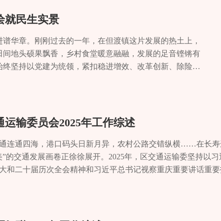
让养老更智慧。在菩提社区老年食堂，入口处的AI摄像头自动
届中国西部（重庆）国际农产品交易会长寿展区……全区性活动有
民“推窗见绿、出门入园”的美好愿景。大力整治市容环境，累计
从“有学上”迈向“上好学”，人民群众对优质教育的热切期盼，正
议事协商机制，排查化解各类矛盾纠纷1029起，化解率达100
小宇因出生时窒息缺氧导致智力发育迟缓，经医院（智力A级儿童
工作人员向记者介绍，老人首次注册录入人脸信息后，刷脸即可
5年春节联欢晚会、重庆市工人合唱团赴长寿慰问演出、全国科普月
20余处，新建及改造垃圾分类亭100余个，推动城市“颜值”与“品
新建校”“永久性保留小学+农村教学点”等模式，集团化组建教育
绘就民生实景
0余万元开展低电压整治改造，改建 10kV 防山火线路1.1公里，更换
复救助政策提标扩面，小宇后续康复费用大幅减少，让这个家庭
上看今天的蛋白质、维生素摄入量，很科学！”刚用完餐的张大爷
”田径邀请赛，承办了2025重庆长寿湖半程马拉松，重庆市第五
楼方便多了！”晏家社区陈奶奶的幸福感溢于言表。乡村振兴，绘
资源的辐射、示范和带动作用。截至目前，已成立5个“一校制”
联感知设备398户。全镇社会大局保持和谐稳定。党建统领强基固
复需求，以精准服务诠释人文关怀。救助提标减轻家庭负担。八
区推广，进一步织密居家养老“智慧安全网”。“科技的意义在于
“渝超”长寿主场进行现场直播。03职工教育培训类 承办我区职
杨家山10户危房搬迁重建，持续完善基础设施、改善人居环境，
等民生痛点，让城乡学子共享“家门口的好教育”。2025年10月，
进谱华章。刚刚过去的一年，在但渡镇这片发展的热土上，
我们的红薯销售难题。”日前，家住义和村的村民胡征全感激地说
，将救助年龄从0-6周岁放宽至7-14周岁（困难家庭或三孩及
政局副局长黄帮介绍，目前已培育老年食堂11家、助餐点5个，
累计服务职工4000余人。04全媒体创新方面 我们年均为超10
烧管控、河道整治等工作，实现农村黑臭水体动态清零。依托金龙
生竞赛等核心领域深入研讨，敲定详实合作清单。“我们是教共
田间地头硕果飘香，乡村食堂暖意融融，发展的足音铿锵有
委认真落实“把抓发展和抓党建结合起来”的要求，大胆探索、求
14岁残疾儿童提供康复救助，帮助残疾儿童在语言、行动、社交等
人次。适老化改造则让居家养老更安心。在凤城街道一户老旧小
广片、秋冬文旅线路宣传片，到动漫作品、微短剧，我们以多元
农文旅融合发展。通过深化“三变”改革、成立强村公司等举措，
中学的新课程、新理念，学校教学质量稳步提升。同时，主动扛
始终坚持以党建为统领，紧扣稳进增效、改革创新、除险固
300余名干部深入21个村（社区），走访群众，解决“急难愁盼
配等服务，为105名患者实施免费白内障手术，为1876名精神
呼叫器。“改造前洗澡小心翼翼，现在安全多了”王奶奶的女儿感
》荣获重庆市第五届防范非法金融活动短视频大赛机关单位组一等
入同比增长11%，农村集体经济收益比去年增加21%。收入10
进经验辐射至长寿二中、长寿湖中学、石堰镇中学等城乡学校，
向，在项目攻坚的战场上火力全开，在产业培育的沃土上深
利时代产权证办理、农产品产销对接、留守儿童帮扶等民生难题
康复基地，全年服务残疾人超1万人次，康复服务率达100%，
难家庭实施适老化改造，实现65岁以上失能老人健康服务全覆盖。
业传媒之力，诚邀各界伙伴携手并肩，在建设产城融合宜居宜业
美、农民富的动人画卷正在晏家徐徐展开。优化服务促发展 蓄势
处处可见。▲博腾与晏家实验小学联合开展“小腾化学启蒙社”公
赛道上全力以赴，让经济发展的“速度”与民生福祉的“温
事项一次性办结。“干部夜访”让“服务下沉”成为常态，切实做到
康复机构发展，定期开展指导评估，推动机构星级提升与服务类别
5年9月至12月，累计发放失能老人养老服务消费补贴、适老化改造
篇章！
打造世界一流化工产业集聚区”目标，以服务园区发展为己任，坚
”新教师培训，选派28批次教师赴华师一附中跟岗学习，迎来8
政总收入突破3000万元，2025年第三季度经济社会发展指数
领，锻造了一支忠诚干净担当的干部队伍，凝聚起奋进新时代的
地四城残疾儿童康复技能提升夜校”，通过区域资源共享、技能共
人3900人次，直接带动养老服务消费2400万余元。从硬件升级
积极培育壮大市场主体，为区域经济提质增效注入持续动力。招
条“借力登高、内生成长”的特色发展之路。区内多所学校与加拿
第二。▲渝宜高铁（但渡段）施工现场项目攻坚：硬核护航激
运输委员会2025年工作综述
戒形式主义、官僚主义，带头过“紧日子”。完成海天村软弱涣散
一公里”。探索残疾人精准康复家庭医生签约服务模式，确立19
提质。培育的4家星级机构成为行业标杆，2个社区获评“全国老
发展的“源头活水”，创新建立“人脉—机会—项目”三张清单工
校开展交流合作，以开放姿态汇聚优质资源，驱动区域教育品质
员驻场服务，问题当场解决，施工‘零阻力’！”渝宜高铁（但
庆祝中国共产党成立104周年暨“光荣在党50年”纪念章颁发大
90余名获得支持性康复服务，有康复需求残疾人签约服务率达100
所乐”的和谐画卷正在长寿大地徐徐展开。▲长寿湖畔举行集体婚
殖、龙门高位水池建设等优质项目3个，签约金额达1.12亿元。截
童入学率、小升初比例、初中入学率及三年巩固率均达100%；“5
称赞，道出了但渡镇服务重大项目的硬核实力。在渝宜高铁
通连通四海，港口码头日新月异，农村公路交错纵横……在长寿
各类事件7738件，完成网格任务41375件，网格员活跃率、事
专业康复服务触手可及。▲在重庆市新天包装工厂实现就业的残
“领证的地方”。在长寿湖景区，记者见证了一场别开生面的集体
0户，发展活力不断显现。项目建设提速增效，发展支撑更加坚实。
半难题”；教育满意度提升至97.2%，教育发展的成果正日益转
轰鸣作响，施工人员各司其职，一派热火朝天的繁忙景象。
”的交通发展画卷正徐徐展开。2025年，区交通运输委坚持以习
本土人才顶岗锻炼方案，安排22名本土人才到镇相关部门定岗锻
梦想在重庆市第四届残疾人直播大赛决赛中，我区肢体残疾人程香
于蓝天碧水间许下爱的诺言，也寓意着新生活从此启航。“我们倡
备“十五五”重点项目3个，估算总投资14.1亿元。积极盘活闲
是，2025年，长寿区成功创建“全国学前教育普及普惠区”，成
还有设在施工一线的调解室——但渡镇主动靠前服务，成立
大和二十届历次全会精神和习近平总书记视察重庆重要讲话重要
杨克明故居、长寿湖廉政教育基地开展廉政教育，开展监督检查5
获网络直播金奖和带货视频剪辑铜奖，在数字赋能助残的舞台上
负责人介绍，“十四五”期间，我区打造了“长寿婚俗文化基地”
、龙门高位水池建设及诺信嘉德乡村文旅康养综合体等项目有序
“双突破”。“这标志着我区教育服务能级实现新跃升，是对全区
动调解站，针对未名村拌合站用地等关键问题，实行日排
进一步发挥交通运输工作在扩大开放水平、带动产业升级、服务
帆满，奋楫笃行。石堰镇党委书记余勇表示，2026年，石堰镇
人增加收入、融入社会的重要途径。2025 年，我区多措并举
00余对新人开启幸福生活。与此同时，婚姻家庭辅导服务覆盖率
间有效拓展。街道全力打好征地拆迁攻坚战，聚焦园区拓展和重
的新起点上，长寿教育人信心更足，步履更稳。面向未来，长寿教
矛盾化解在一线，把服务落到实处。▲渝宜高铁（但渡段）
综合运输服务迈出新步伐、高效稳定发展驶入新航道。深化内畅
态城的发展定位，立足建设先进材料产业集聚区、物流枢纽经济
航筑牢创业根基。区残联联合区财政局、区人力社保局等部门实
%，为家庭幸福注入“稳定剂”。殡葬服务改革有力有序有效。编制
点地块，完成征地1000余亩，妥善解决历史遗留问题10余个
质、名师工作室辐射、特色课程共建等重点任务，不断巩固拓展
纷问题重大项目是经济发展的“压舱石”，但渡镇以“专班
中铁一局承建的宜涪高铁重庆段站前8标龙溪河特大桥建设现场
能，锚定石堰发展优势，抢抓历史机遇，下好先手棋，打好主动
政策，构建了强有力的残疾人就业政策保障体系。今年全区在企
新“林墓共用”模式，节约土地资源，这一方案已在全市推广。实行治丧
、卧旱线老旧燃气管道整改工程等项目的建设进度，为高质量发
每一个孩子都能在家门口享受到更加公平优质的教育。记者 肖
”护航，让项目建设跑出加速度。全面推行“重点项目专班
标段内首个完工的空心墩，为后续同类施工提供了标准化范本。作