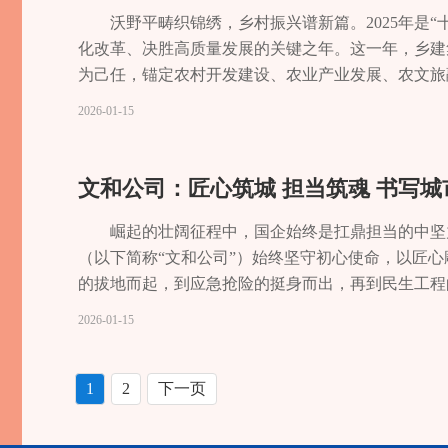
受融合教育；开展辅助器具进校园服务，惠及16名学
目。其中，困境儿童精准保障改革探索荣获“全市基
底线。街道严格落实安全生产责任制，层层压实“一
凭借肉质细嫩、含糖
到有效延长。系统实施公路安全韧性提升工程，完成G3
广安市邻水县、攀枝花市等地妇联联合开展巾帼普法
费体检300余人次，点燃20所中小学4000余名学生科
沃野平畴织锦绣，乡村振兴谱新篇。2025年是
助；特教学校186名学生享受生活补贴，让每个残
众中来，到群众中去”，通过深入调研、科学论证、
等重点行业领域，对92家企业单位开展全覆盖检查4
独力难撑，多元发展
S207 西山段等 4 个项目灾害防治，完成G243、G
瓦。搭建创业就业平台，在第三届“一带一路”田径邀
次，媒体刊稿17篇，原创科普视频16条，推送内容
化改革、决胜高质量发展的关键之年。这一年，乡建
动员补助奖励办法，激励残疾人运动员拼搏奋进，涌现
推广的“长寿经验”，持续提升了民政工作的专业化、
屋1500余栋，及时修缮隐患5处，实现了重点监管
业集群，让富民沃土更
桥隧进行“地毯式”排查，完成35处地灾点工程治理
品140余件；联合人社部门举办春风行动专场招聘会，提
将青少年科技教育作为提升全民科学素质的基础性工程
为己任，锚定农村开发建设、农业产业发展、农文旅
员。在第九届中国残疾人冰雪运动季旱地冰壶比赛中
度的民生答卷。区民政局党委书记伍文波表示，未来
解机制，促进社会和谐。街道坚持和发展新时代“枫桥
1692吨，产值约33
2025年12月18日清晨，长寿区洪湖镇车站，一辆
就业难题。深耕家庭家教家风建设，筑牢社会和谐根基
赛，我区75 支队伍获奖，区科协、区教委获组织
农业强、农村美、农民富的高质量发展画卷。项目攻
2026-01-15
赛事中，长寿籍运动员斩获佳绩，收获1金2银2铜
服务链、激发治理力、深化改革攻坚的道路上稳步前
强重点区域治安防控。依托“言笑晏晏”平台和“渝解
产业相互支撑、协同
九龙赶场要换车，等车时间又长。现在有了这趟直达
过送奖到基层、事迹展播等活动，以家风润民风。依托
开展“院士专家校园行”等活动 21 场，邀请西南大学
团聚焦我区乡村基础设施短板、产业发展载体需求与
员创下2金5铜及多个前八名次的历史最佳战绩；运动
大地每一个角落，直抵每一位百姓的心田。记者 李
件，化解率达99.96%。认真落实领导干部接访下访
障、工农文旅融合发展
跨省农村客运线路——这也是长寿区首条、重庆市首
个家庭，实施未成年人家庭监护教育关爱改革项目，为
题演讲比赛，17所学校学生参赛，20名获奖选手脱
个，其中新开工项目21个、续建项目17个，累计完
长寿残疾人的体育风采。同时，广泛开展残疾人文艺
盾化解在基层、解决在萌芽状态，切实维护了社会和
业11家，成功签约项
的生动写照。我区正加快推动长寿至广安省际班线早
助廉活动，发布助廉公约，组织集中学习 100 余
业与乡村发展。聚焦“33618”现代制造业集群体系建
化了农村人居环境，拓展了村民休闲休憩空间，改善了
文和公司：匠心筑城 担当筑魂 书写
动、无障碍观影、文化进社区等一系列残疾人群众性文
点，全力推动总投资1
与精度。交通运输，归根结底是服务人民、服务经济
300余名单身青年，弘扬文明婚恋新风。▲2025寒
并现场解决技术攻关、人 才引进等诉求10项，剩余
新市段公路、葛兰镇大坝村大坝场口至沙树咀农村公
画摄影作品征集活动中，1 件书法、3 件绘画、12
填补区域“储输一体
输一体化规划方案》（2024-2035年），为未来
难愁盼，把关爱服务落到实处。开展女性健康公益活动，
卡贝乐、天勤、联通长寿分公司3家企业筹备组建科协
计升级国道乡道约37公里，强化了绿水青山向金山
崛起的壮阔征程中，国企始终是扛鼎担当的中坚
事业”。2025年，我区以政策为基、科技为翼、服
市场活力的激发。该
超150万人次；公交人脸识别系统成功试运行，同
名低收入“两癌”妇女发放救助金20万元，用健康守
日”期间，集中慰问宣传10名优秀科技工作者，营造
项目全面完工，对区内灌溉沟渠、提灌站、山坪塘等
（以下简称“文和公司”）始终坚守初心使命，以匠
残联将持续深入贯彻落实党中央对残疾人事业的决策
队伍，构建“全覆盖
络高效畅达。持续推进区—镇—村三级物流体系建设，
玩嘉年华活动，组织500组家庭参加，辐射带动1.2
动18场，组织专家开展特色产业专题培训3场，惠及
筑牢了区域防洪抗灾安全屏障，为群众生命财产安全
的拔地而起，到应急抢险的挺身而出，再到民生工程
发展和共同富裕迈出更加坚实的步伐，不断提升残疾
度归集企业诉求和实际
59个快递网点实现智能化改造提升，投放超6万个格
心妈妈，发布礼遇清单40余项；筹集资金30余万元，开
决稻渔种养、病虫害防治等实际难题23个，启动石堰
双龙河上河堰至夹钳口段河道等生态修复工程，综合
基、守护安全、传递温暖，成为推动重庆高质量发展
2026-01-15
份自强不息的力量都能绽放最美光彩！记者 李辉 通讯
点难点问题5个，主动
特色农产品直播、销售、寄递全链条服务，获评全市“
维权服务体系，提档升级12338维权中心，成功调解婚
纵深推进。主动融入成渝地区双城经济圈建设，与彭州
在筑牢生态安全屏障的同时带动沿线乡村旅游、特色农
区首例四代建筑“溪霞山居”匠心铸品 以精工之力筑
优化企业开办“绿色通
收入3.08亿元。行业服务精准有力。加强货车司机
妇女儿童合法权益。▲男女平等基本国策走进重庆化
展深度研讨，促成了多项合作意向。协同参与 2025
域低效林土地，不断提升土地利用效率，优化农业生
手持靠尺仔细检查墙面，神情专注。作为我区首例四
一”帮办导办服务，实
央社会工作部宣传报道。成功招引重庆渝顺惠脉运输
妇联组织基础，提升服务效能。健全组织体系，采取
技展区，实现线上线下融合发力，推动科普资源共享
农大50万套蛋种鸡项目落地建设，累计实现投资6000
司的建设者以“绣花功夫”对待每一处细节，让“空中森
1
2
下一页
家，现存631家，市
元；助力航运企业累计获融资7200万元，新增航运
的新兴领域全覆盖。优化服务阵地，启动晏家工业社区
科协坚持抓基层、打基础，不断完善科普服务体系，
业集群建设项目、榨菜产业化基地建设项目、云台镇
米超高层高营造出通透空间，6.3米空中庭院勾勒出
访慰问辖区独居老人
主1016家，净增484家，新增规上企业2家，行业
服务妇女儿童1110余人次；新建妇女微家20个、
级。顺应数字化转型趋势，构建“线上+线下”融合的
础设施，延伸产业链条，为我区农业产业规模化、品
士笑着说。为实现这一设计，文和技术团队反复钻研