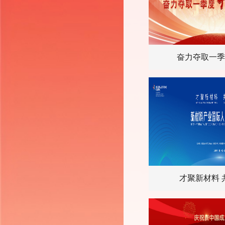
奋力夺取一季
才聚新材料 