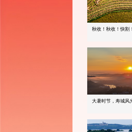
秋收！秋收！快割
大暑时节，寿城风