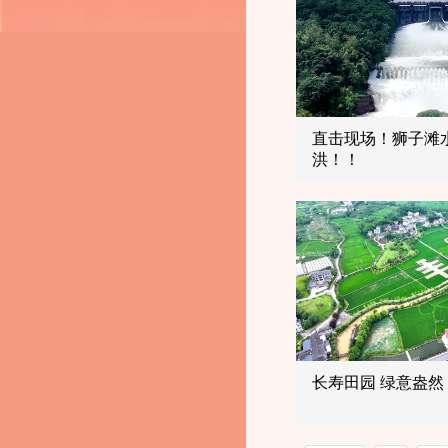
直击现场！狮子滩
洪！！
长寿田园 绿意盎然