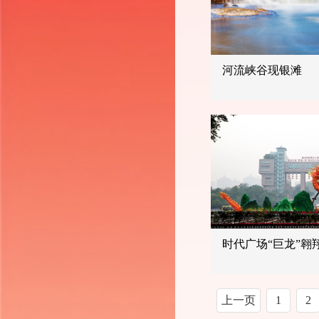
河流峡谷现银滩
时代广场“巨龙”翱
上一页
1
2