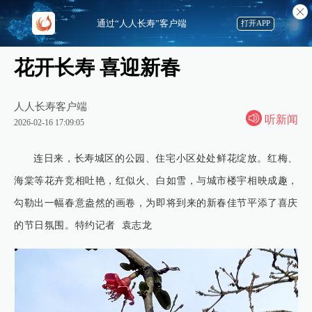
通过“人人长寿”客户端
打开APP
花开长寿 喜迎新春
人人长寿客户端
听新闻
2026-02-16 17:09:05
连日来，长寿城区的公园、住宅小区处处鲜花绽放。红梅、
海棠等花卉竞相吐艳，红似火、白如雪，与城市楼宇相映成趣，
勾勒出一幅春意盎然的画卷，为即将到来的新春佳节平添了喜庆
的节日氛围。特约记者 袁志龙