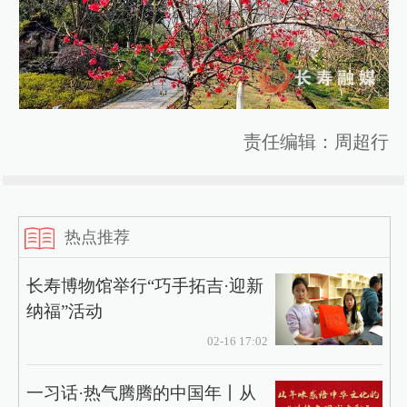
责任编辑：周超行
热点推荐
长寿博物馆举行“巧手拓吉·迎新
纳福”活动
02-16 17:02
一习话·热气腾腾的中国年丨从