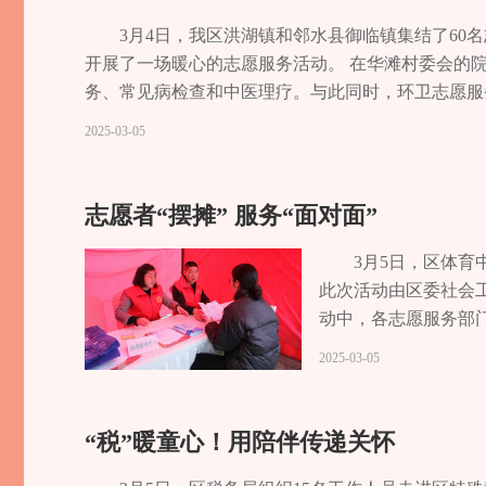
3月4日，我区洪湖镇和邻水县御临镇集结了60
开展了一场暖心的志愿服务活动。 在华滩村委会的
务、常见病检查和中医理疗。与此同时，环卫志愿服
表示，通过交流沟通，既开启了工作思路，又增进了
2025-03-05
加美好。记者 余舸 杨甜甜 戴璐尧
志愿者“摆摊” 服务“面对面”
3月5日，区体育
此次活动由区委社会
动中，各志愿服务部
护知识普及、法律援
2025-03-05
垃圾分类、反诈宣传
行为促进条例》。在
喜欢的花花草草，然
“税”暖童心！用陪伴传递关怀
化工职业学院摊位前