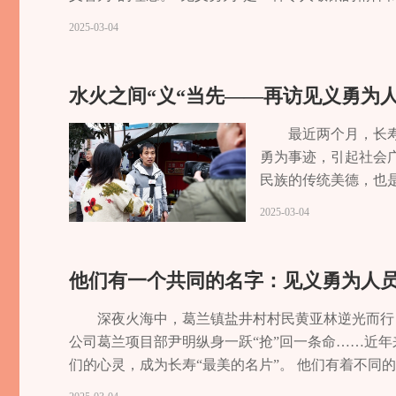
应根据实际情况，采取最有效、最合理的救援措施，
2025-03-04
然冲动行事，迅速评估现场局势，判断危险程度、有
出个人能力，切不可盲目硬上，应立即求助专业救援
水火之间“义“当先——再访见义勇为
最近两个月，长
勇为事迹，引起社会
民族的传统美德，也
的英雄，感悟榜样力
2025-03-04
救人的信念”1月8日
水中。危急关头，尹
上岸来，直到落水女
他们有一个共同的名字：见义勇为人
▲尹明救人场景尹明
为他的义举点赞。随
深夜火海中，葛兰镇盐井村村民黄亚林逆光而行
其实当时就是本能反应
公司葛兰项目部尹明纵身一跃“抢”回一条命……近
雷锋’的教育熏陶，雷
们的心灵，成为长寿“最美的名片”。 他们有着不同
他内心深处的浩然正
来，我区认真贯彻落实《重庆市见义勇为人员奖励和