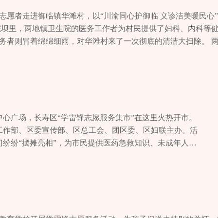
名志愿者走进御临镇华滩村，以“川渝同心护御临 义诊洁美暖民心
院坝里，两地镇卫生院的医务工作者为村民提供了妇科、内科等
务者则冒着绵绵细雨，对华滩村来了一次彻底的清洁大扫除。 
双方的感情。今后将开展形式多样的志愿活动，把洪湖御临两地
中心广场，长寿区“学雷锋志愿服务集市”在这里火热开市。
工作部、区委宣传部、区总工会、团区委、区妇联主办。活
门纷纷“摆摊亮相”，为市民提供医药急救知识、未成年人保
助、手工艺品制作、手机贴膜等多元化便民暖心服务，讲解
、护苗行动、知识产权等相关知识，贯彻落实《重庆市文明
重庆化工职业学院的工作坊前围满了好奇的市民。“阿姨先挑
后我帮你用胶布固定在白色布袋上，就可以捶打了。”在重庆
，学生志愿者们正指导市民进行植物拓染。卫生健康委展位