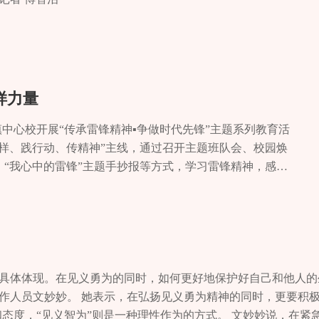
愿者进行了表演。记者 李杉 吴顺钊 夏晨扬 见习记者 谭莉
样力量
堰镇中心校开展“传承雷锋精神▪争做时代先锋”主题系列教育活
榜样、践行动、传精神”主线，通过召开主题班队会、校园焕
、“我心中的雷锋”主题手抄报等方式，学习雷锋精神，感悟
具体体现。在见义勇为的同时，如何更好地保护好自己和他人的
作人员文妙妙。 她表示，在弘扬见义勇为精神的同时，更要积极
和态度，“见义智为”则是一种理性作为的方式。 文妙妙说，在紧