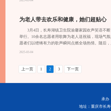
2025-03-04
义字当头，充满了正
关工作，完善见义勇为人员权益保护长效机制，推动
上，更看到了见义勇
强大力量。 “近年来，我区已有陈黄龙、夏永洪、
明（身穿红色衣服）
中。”区公安局党委委员、副局长，区见义勇为工作
为老人带去欢乐和健康，她们超贴心
单位是中石化胜利油
社会正气，培育和践行社会主义核心价值观，倡导见
工，乐于助人已成习
作，大力营造学习好人、宣传好人、崇尚好人、争当
3月4日，长寿湖镇卫生院渝馨家园欢声笑语不
界上没有从天而降的
周于平等被评为见义勇为类“重庆好人”。这些平凡
举行。10余名志愿者用歌舞为老人送祝福，现场气氛
迹后感叹，“对他而言
人践行见义勇为精神，有力推动着平安长寿建设。记者 
愿者们以铿锵有力的歌声瞬间点燃全场热情。随后，
毁不了凡人的壮举”
文、李江坤、王君杰三人一起在长寿湖东海码头对面
不少银发观众轻声跟唱。节目《长寿湖老太婆》以诙
2025-03-04
半夜走亲戚回家的黄
往将溺水人员救起。 重庆市长寿区烟草专卖局职工夏永
身示范经络养生操、夹乒乓球、急救知识讲解等活动。
边，用锤子砸开“生
周小明等到江南街道南滨路附近的长江水域进行游泳
心，我们很感动。”志愿者夏倩告诉记者，她已经做
救人场景如今，村民
水。夏永洪见状，立即带着身上的漂流袋向溺水者游
活中闪闪发光。 据了解，今年以来，长寿湖镇新时代
上一页
1
2
3
下一页
亚林却淡淡地说：“
者游去。夏永洪和周小明二人合力将溺水者救上岸，
会，也引发了人们对见
（公示中）2025年2月3日23时许，黄亚林回家
能够挺身而出，尽自
某，女）因火灾被困屋内，由于火势较大，且窗户被
黄亚林的英勇事迹开
危徒手攀爬至二楼窗户，用铁锤砸断防盗网，将被困小女
承办
把“义”字记心间。
化胜利油建有限公司葛兰项目部就餐途中，途经长寿
地址：重庆市长寿区桃源
黄亚林的义举感激不尽
不顾严寒和自身安危，迅速跳入河中，成功将奄奄一