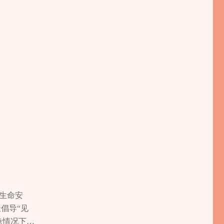
生命安
倡导“见
急情况下，