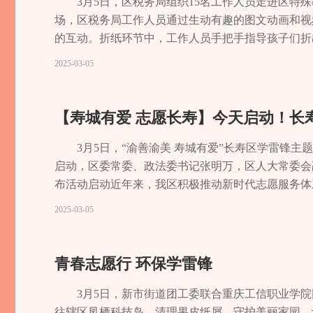
变身急救实训营。“
3月5日，区税务局组织15名工作人员走进区
命。”志愿者正在向
场，区税务局工作人员通过生动有趣的图文动画和视
施，以及心肺复苏、
的互动。折纸环节中，工作人员手把手指导孩子们折
动3秒钟。”菩提商
习记者 蒲雪梅
2025-03-05
们提出有针对性的保
的桶里面。”区城市
有害垃圾的危害性，并
【寿城有爱 志愿长寿】今天启动！长
特约记者 袁志龙 见习
3月5日，“渝善渝美 寿城有爱”长寿区学雷锋
启动，区委常委、政法委书记张明万，区人大常委会
布活动启动近年来，我区积极推动新时代志愿服务体
实事深度融合，志愿服务项目、志愿服务组织、志愿
2025-03-05
现代化治理示范区建设，持续构建“政府引导、全民
辞张明万在致辞中指出，要以雷锋为榜样，在平凡生
守交通规则、爱护公共环境、践行垃圾分类，让文明
青春志愿行 环保学雷锋
老一小”，让温暖浸润人心。做“新风倡导者”，破
者、志愿服务组织、志愿服务工作者继续弘扬“奉献
3月5日，新市街道团工委联合重庆工信职业学院
传递者、和谐社会的建设者，共同绘就“渝善渝美 
往辖区凤栖科技岛，清理果皮纸屑，守护美丽家园。