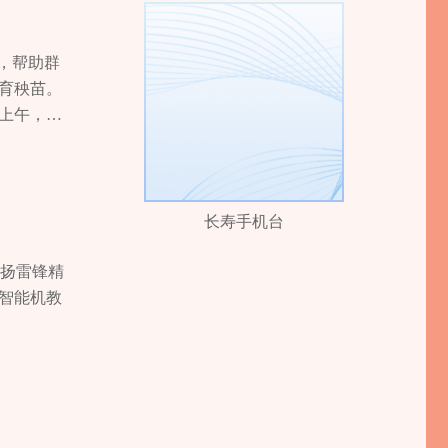
，帮助群
及育秧苗。
上午，党
玉米肥
与邵国中深
长寿手机台
弘扬雷锋精
智能机教