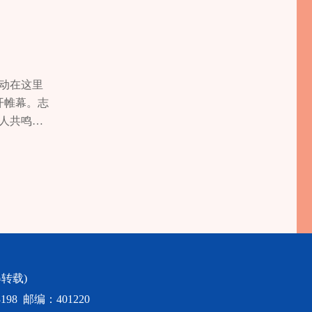
德建设的
公示
进一步弘扬
人”选树工
张道成、
动在这里
更多长寿
开帷幕。志
时许，周智
人共鸣，
，立即前
愿者还躬
员夏永洪、
们这么用
子发生溺
锋精神在生
中向溺水
 张艺
。 黄亚林
女孩（黄某
顾个人安
在返回中石
转载)
尹明见状
98 邮编：401220
”人员事