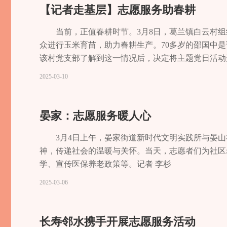
【记者走基层】志愿服务助春耕
当前，正值春耕时节。3月8日，葛兰镇白云村
众进行玉米育苗，助力春耕生产。70多岁的邵国中
该村党支部了解到这一情况后，决定将主题党日活动
员们早早来到邵国中家的玉米地。在农技人员的指导
2025-03-10
球。邵国中激动地说，党员们的到来不仅解决了他的
入交流，详细了解他家的生产生活情况，鼓励他坚定
晏家：志愿服务暖人心
3月4日上午，晏家街道新时代文明实践所与晏山
神，传递社会的温暖与关怀。当天，志愿者们为社区
学、宣传医保养老政策等。记者 李杉
2025-03-06
长寿邻水携手开展志愿服务活动