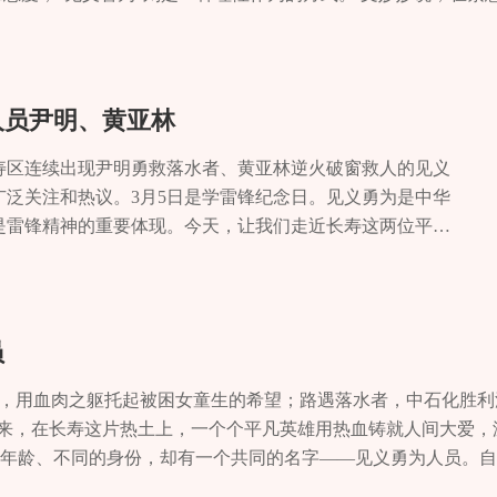
最大限度减少人员伤亡。首先，保持冷静至关重要。遭遇危险情
无其他潜在风险，一定要在确保自身安全的前提下采取行动。倘
力量。记者 张申欣
人员尹明、黄亚林
寿区连续出现尹明勇救落水者、黄亚林逆火破窗救人的见义
广泛关注和热议。3月5日是学雷锋纪念日。见义勇为是中华
是雷锋精神的重要体现。今天，让我们走近长寿这两位平凡
量，弘扬雷锋精神，激发前进动力。“再冷的河水也熄灭不了
，天气寒冷。在葛兰镇廖家桥河，一名女子不慎掉入冰冷的河
明毫不犹豫地跳入河中，用尽全身力气，成功将落水女子救
子转危为安后，才悄悄离开……在场的群众纷纷为他点赞。
员
勇救落水者的事迹被报道后，引起社会广泛关注，大家纷纷
着时间的推移，他的生活也逐渐回归平静。“现在回想起来，
，用血肉之躯托起被困女童生的希望；路遇落水者，中石化胜利
。”3月3日，尹明接受记者采访时说，“我从小就接受‘学习
年来，在长寿这片热土上，一个个平凡英雄用热血铸就人间大爱，
锋精神已经根植在我心中。”“英雄之举并非偶然，都是源自
的年龄、不同的身份，却有一个共同的名字——见义勇为人员。自2
气。”尹明的同事商兵告诉记者，尹明虽外表朴实，但内心却
保护条例》，建立健全见义勇为工作联席会议制度，统筹做好见