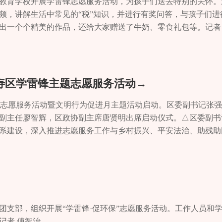
掌握急救知识非常重要，因为在关键时刻可能救一个人的
特殊教育学校开展学雷锋志愿服务活动，为孩子们送去特别的关怀。
市民科普应急救护知识，教授烧伤、切伤、鱼刺卡喉等急救措
频，讲解生活中常见的“税”知识，并进行有奖问答，与孩子们进
海姆立克急救法的操作要领。“大哥，身子坐正，保持眼睛不
出一个个精美的作品，还给大家赠送了牛奶、零食礼包等。记者 
会的摊位前，爱心商家正在为有需要的市民检查视力，并向他
健建议，预防视力下降。“不错哟，垃圾分类卡都投到了正确
管理局摊位前，工作人员正在向市民宣传垃圾分类的重要性和
普及分类方法，引导市民正确投放垃圾。记者 李杉 夏晨扬
寿区学雷锋主题志愿服务活动→
记者 谭莉 通讯员 罗冉
主题志愿服务活动暨文明行为促进月主题活动启动。区委副书记张
副主任廖智辉，区政协副主席唐贤明出席启动仪式。△区委副书
系建设，深入推进志愿服务工作与乡村振兴、平安法治、助残助
者等多次获得市级以上荣誉。接下来，区委、区政府将聚焦服务
参与、制度保障”的志愿服务长效机制。△区委常委、政法委书记
活中践行善举，让文明之花处处绽放。呼吁广大市民做“文明先行
始于点滴。做“爱心传递者”，主动帮扶困难群体、参与社区服务
除陈规陋习、抵制网络谣言、弘扬勤俭节约，让正气充盈社会。希
、友爱、互助、进步”的志愿服务精神，做社会文明的传播者、雷
团支部，组织开展“学雷锋·促环保”志愿服务活动。工作人员和
寿城有爱”的渝东新城新画卷。启动仪式上，志愿服务队伍代表接
记者 傅智治