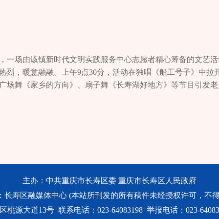
义。在他身上，大家看到了脚踏实地、与人为善；在他身
见义勇为工作走深走实，让“凡人善举”汇聚成推动社会正义与道
为、不计名利。他的所作所为，为大家树立了好榜样。▲尹
周小明等被认定为长寿区见义勇为人员。另外，黄亚林、尹明正在
工作场景“他的义举，感动了公司的每一个人。”尹明工作的
联席会议办公室主任唐峰表示，通过设置见义勇为奖项，有助于
建工程有限公司，副总经理帅永太一直认为“尹明是个好员
义勇为，树立崇德向善良好社会风尚。 此外，我区高度重视“好
惯”，这次他能跳下河去救人，展现的是他纯粹的大爱。“世
好人的浓厚氛围。截至目前，全区已有李福渠、吴诗永、杨勇、
断，一场由该镇新时代文明实践服务中心志愿者精心筹备的文艺活
英雄，只有挺身而出的凡人。”一位网友在看了尹明救人的事
而伟大的榜样，用勇气和担当为这座城市增添温暖和力量，引领着
热烈，暖意融融。上午9点30分，活动在独唱《船工号子》中拉
，再冷的河水也熄灭不了他救人的信念。”“再大的火焰也摧
张申欣 【长寿区见义勇为人员事迹】陈黄龙2023年5月1日16
广场舞《家乡的方向》、扇子舞《长寿湖好地方》等节目引发老
在葛兰镇盐井村，黄亚林是一个家喻户晓的名字。一个月前，
湖边玩耍时发生溺水。正在附近训练的皮划艇教练陈黄龙看见后
谐台词还原养老生活趣事，赢得老人们掌声连连。节目间隙，志
亚林逆火而行，义无反顾徒手攀爬至距离地面5米高的窗户
洪、周小明2021年8月9日13时30分许，长寿区冬泳协会的队
“节目比电视里的还精彩！”80岁的杨奶奶满眼欢喜，“志愿者
死门”，将烈火中身处生死一线的小女孩成功救下。▲黄亚林
训练，夏永洪发现距离岸边100米左右的长江水域里面有一名男
志愿服务十几年了，今后也会继续用行动去传递这份温暖，让雷
们见到他时，都会热情地打招呼，称他为“英雄”。对此，黄
去。队员周小明听到夏永洪的呼声后，随即带着漂流袋跳入江水
文明实践服务中心已累计开展志愿者服务活动10余场。记者 肖娅
我只是做了力所能及的事情。”黄亚林的事迹不仅感动了社
对其采取简单的急救措施，直到溺水者基本恢复生命体征才离开
义勇为的热议。“‘见义勇为’就是在别人急需帮助的时候，
途经葛兰镇中心街上，看到中心街桥头一民房二楼发生火灾，一名小
己的一份力。”葛兰镇盐井村党支部书记程锦荣介绍，他们对
防盗网封闭，小女孩无法逃出，情况十分危急。黄亚林见状，不
主办：中共重庆市长寿区委 重庆市长寿区人民政府
展了多次宣传活动，鼓励村民们在日常生活中互帮互助，
孩成功救出。 尹明（公示中）2025年1月8日12时许，尹明
：长寿区融媒体中心 (本站所刊发的所有稿件未经授权许可，不得
▲黄亚林与黄龙成坐在店铺里交谈被救小女孩的爷爷黄龙成对
区葛兰镇英语公社宾馆，发现宾馆旁边的河中漂着一名落水者。
大道13号 联系电话：023-64083198 举报电话：023-640831
，他感慨地说：“只要心中有‘义’，再大的火焰也摧毁不了
息的黄某某（女）救上岸。 【长寿区获评见义勇为类“重庆好人