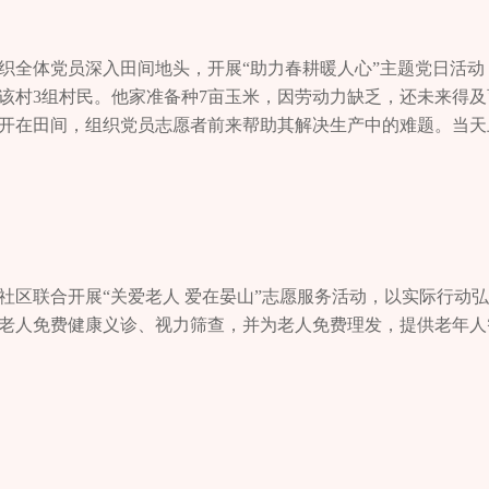
组织全体党员深入田间地头，开展“助力春耕暖人心”主题党日活动
是该村3组村民。他家准备种7亩玉米，因劳动力缺乏，还未来得
开在田间，组织党员志愿者前来帮助其解决生产中的难题。当天
下，大家分工协作，一上午的时间就帮助他搓完了七亩地需要的
燃眉之急，也让他感受到党和政府的关怀。 活动中，党员们还
信心，通过勤劳的双手创造美好生活。记者 李辉
社区联合开展“关爱老人 爱在晏山”志愿服务活动，以实际行动
老人免费健康义诊、视力筛查，并为老人免费理发，提供老年人