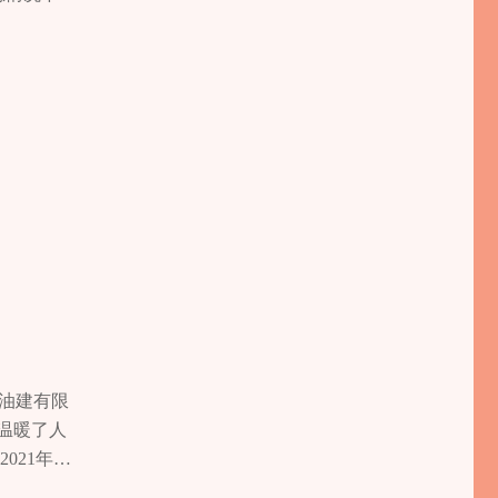
况，不贸
若危险超
油建有限
温暖了人
021年以
义勇为有