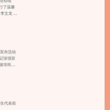
活动现
行了温馨
李文龙 见
强宣布活动
记张强宣
困等民生
超大城市
张明万致
者”，遵
、关爱“一
望广大志愿
锋精神的
学生代表前
受授旗，志