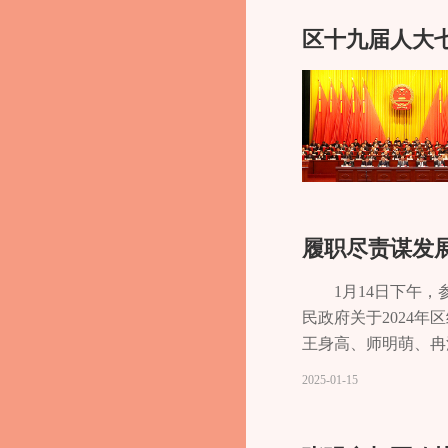
区十九届人大
履职尽责谋发
1月14日下午
民政府关于2024
王身高、师明萌、冉
涂庆、蒋发平、邹翔
2025-01-15
活、高效能治理，加
破千亿元大关，预计
定，一致认为政府工