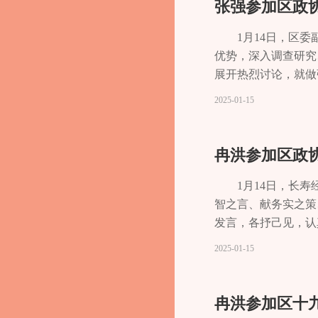
张强参加区政
一个有政治高度、有
纵深推进的关键之年
1月14日，区
作实际和调研情况，
优势，深入调查研究
思路，以项目为王，
展开热烈讨论，就做
税体制改革，不断求
一年取得的工作成效
2025-01-15
加大对科技创新支持
识、务实创新、提神
力。 “乡村振兴是
作为、助力民生取得
全面振兴。”围绕助
远发展的规划战略问
引农民工返乡创业，
点，以更多高质量、
注农村基础设施建设
音”、彰显“政协担当
1月14日，长
平；要积极探索、建
智之言、献务实之策
育”。代表们建议，
发言，各抒己见，认
发展；要将区外先进
单，提出的发展目标
2025-01-15
色，深化多方融智和
用，为我区经济社会
全面塑造高品质现代
之年。要不断集聚和
工业强区的同时抓好
新动能新优势。要大
整体规划，着力改善
振民营企业发展信心