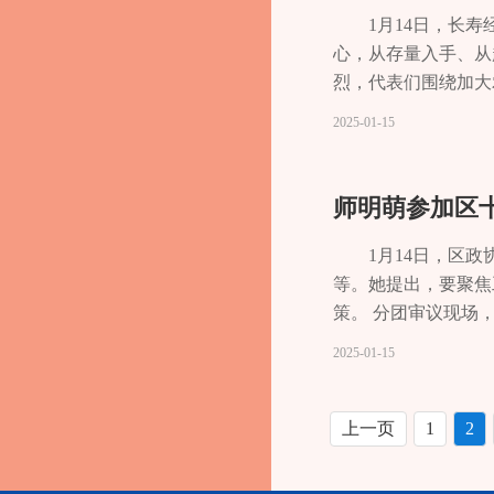
通行能力；要加大无
筑牢生态屏障，加快
1月14日，长
怀。 当天，代表们
文化擦亮长寿文化名
心，从存量入手、从
键 张娟 陈希 张艺 
烈，代表们围绕加大
去一年，长寿区地区
2025-01-15
会事业方面的成绩非
民生福祉。 冉洪指
阶段工作。要从存量
师明萌参加区
促进中小微企业发展
发经济规模扩大。要
1月14日，区
链强链，形成产业生
等。她提出，要聚焦
策。 分团审议现场
府工作报告总结20
2025-01-15
区政府强烈的政治担
同努力下，落实重大
更加扎实有力，在就
上一页
1
2
指出，要抢抓发展机
合，促进非遗美食与