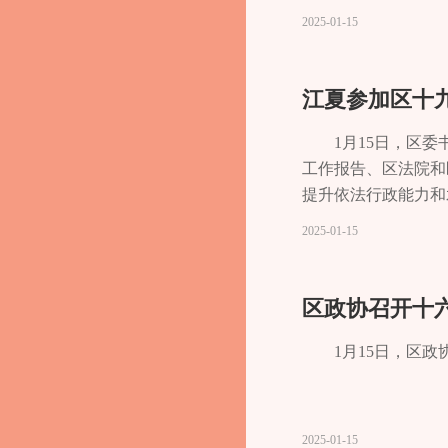
红、谭静波、袁翔、
2025-01-15
民心，为全区经济社
新质生产力、优化营
着力点。委员们建议
的人才培养和引进体
联网等技术嵌入研发
1月15日，区
台市场化运作。将低
工作报告、区法院和
告提出，要打造区域
提升依法行政能力和
营企业发展。加强政
为，区人大常委会工
2025-01-15
调，建立健全政企沟
体现了围绕中心、服
系。推动落实优惠扶
及其常委会紧紧围绕
富的长寿特色巴渝和
政治建设有高度、服
区政协召开十
品精深加工。聚焦农
大贡献。希望区人大
商、头部主播培育力
代人大工作，依法履
1月15日，区
抗风险能力。 围绕
在发展和完善全过程
城市文化脉络，把长
如既往地重视人大工
亮“天赐长寿·人人
过去一年，区法检“
2025-01-15