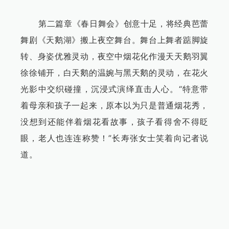
第二篇章《春日舞会》创意十足，将经典芭蕾
舞剧《天鹅湖》搬上夜空舞台。舞台上舞者踮脚旋
转、身姿优雅灵动，夜空中烟花化作漫天天鹅羽翼
徐徐铺开，白天鹅的温婉与黑天鹅的灵动，在花火
光影中交织碰撞，沉浸式演绎直击人心。“特意带
着母亲和孩子一起来，原本以为只是普通烟花秀，
没想到还能伴着烟花看故事，孩子看得舍不得眨
眼，老人也连连称赞！”长寿张女士笑着向记者说
道。