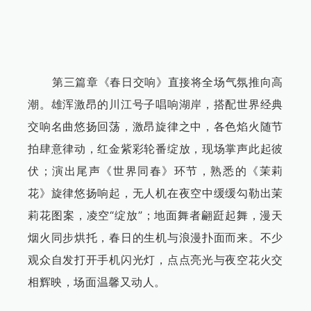
第三篇章《春日交响》直接将全场气氛推向高
潮。雄浑激昂的川江号子唱响湖岸，搭配世界经典
交响名曲悠扬回荡，激昂旋律之中，各色焰火随节
拍肆意律动，红金紫彩轮番绽放，现场掌声此起彼
伏；演出尾声《世界同春》环节，熟悉的《茉莉
花》旋律悠扬响起，无人机在夜空中缓缓勾勒出茉
莉花图案，凌空“绽放”；地面舞者翩跹起舞，漫天
烟火同步烘托，春日的生机与浪漫扑面而来。不少
观众自发打开手机闪光灯，点点亮光与夜空花火交
相辉映，场面温馨又动人。