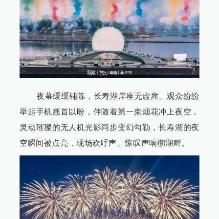
夜幕缓缓铺陈，长寿湖岸座无虚席。观众纷纷
举起手机翘首以盼，伴随着第一束烟花冲上夜空，
灵动璀璨的无人机光影同步变幻勾勒，长寿湖的夜
空瞬间被点亮，现场欢呼声、惊叹声响彻湖畔。