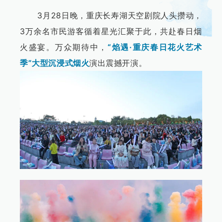
3月28日晚，重庆长寿湖天空剧院人头攒动，
3万余名市民游客循着星光汇聚于此，共赴春日烟
火盛宴。万众期待中，
“焰遇·重庆春日花火艺术
季”大型沉浸式烟火
演出震撼开演。