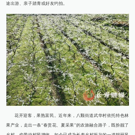
途出游、亲子踏青或好友约拍。
花开迎客，果熟富民。近年来，八颗街道武华村依托特色林
果产业，走出一条“春赏花、夏采果”的农旅融合路子，既扮靓了
乡村，也带动村民增收，如今已成为长寿乡村振兴的一道靓丽风