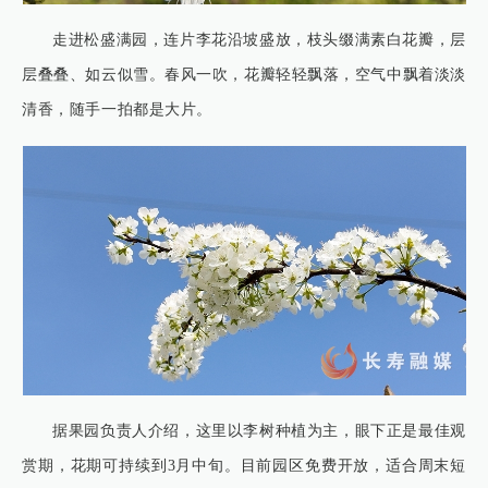
走进松盛满园，连片李花沿坡盛放，枝头缀满素白花瓣，层
层叠叠、如云似雪。春风一吹，花瓣轻轻飘落，空气中飘着淡淡
清香，随手一拍都是大片。
据果园负责人介绍，这里以李树种植为主，眼下正是最佳观
赏期，花期可持续到3月中旬。目前园区免费开放，适合周末短