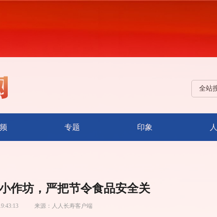
全站
频
专题
印象
小作坊，严把节令食品安全关
19:43:13
来源：
人人长寿客户端