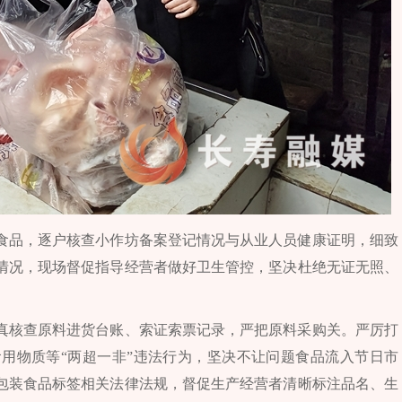
食品，逐户核查小作坊备案登记情况与从业人员健康证明，细致
情况，现场督促指导经营者做好卫生管控，坚决杜绝无证无照、
真核查原料进货台账、索证索票记录，严把原料采购关。严厉打
用物质等“两超一非”违法行为，坚决不让问题食品流入节日市
包装食品标签相关法律法规，督促生产经营者清晰标注品名、生