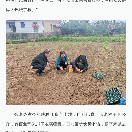
办法。以前育苗全凭感觉，有时候苗出来稀稀拉拉，有时候又捂
得太热烧了根。”
张淑芬家今年耕种10多亩土地，目前已育下玉米种子10公
斤，育苗全部采用了地膜覆盖，目前苗子长势不错，接下来就是