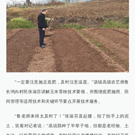
“一定要注意施足底肥，及时注意温度。”该镇高级农艺师鲁
长鸿向村民张淑芬讲解玉米育秧技术要领，并围绕底肥施用、田
间管理等适用技术和关键环节要点开展技术服务。
“鲁老师来得太及时了！”张淑芬直起腰，拍了拍手上的泥
土，笑着对记者说：“虽说我种了半辈子地，但都是老经验、土