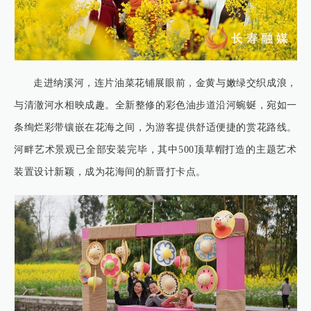
走进纳溪河，连片油菜花铺展眼前，金黄与嫩绿交织成浪，
与清澈河水相映成趣。全新整修的彩色油步道沿河蜿蜒，宛如一
条绚烂彩带镶嵌在花海之间，为游客提供舒适便捷的赏花路线。
河畔艺术景观已全部安装完毕，其中500顶草帽打造的主题艺术
装置设计新颖，成为花海间的新晋打卡点。