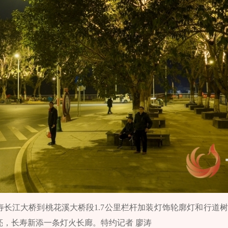
长江大桥到桃花溪大桥段1.7公里栏杆加装灯饰轮廓灯和行道树
亮，长寿新添一条灯火长廊。特约记者 廖涛