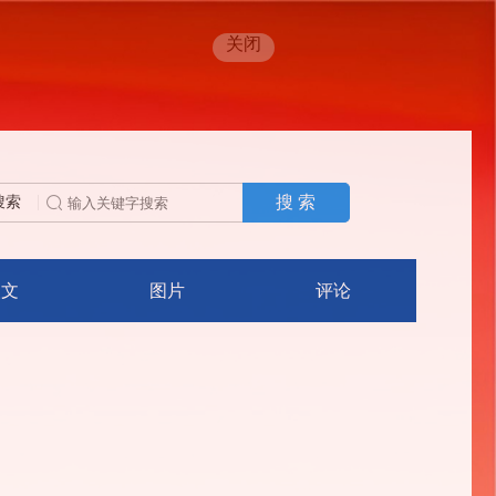
关闭
搜 索
搜索
人文
图片
评论