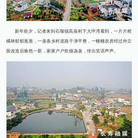
新年前夕，记者来到石堰镇高庙村下大坪湾看到，一片片柑
橘林郁郁葱葱，一条条乡村道路干净平整，一幢幢农房经过外立
面改造后焕然一新，家家户户炊烟袅袅，传出笑语声声。