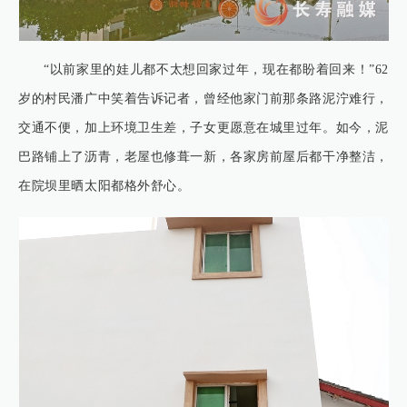
“以前家里的娃儿都不太想回家过年，现在都盼着回来！”62
岁的村民潘广中笑着告诉记者，曾经他家门前那条路泥泞难行，
交通不便，加上环境卫生差，子女更愿意在城里过年。如今，泥
巴路铺上了沥青，老屋也修葺一新，各家房前屋后都干净整洁，
在院坝里晒太阳都格外舒心。