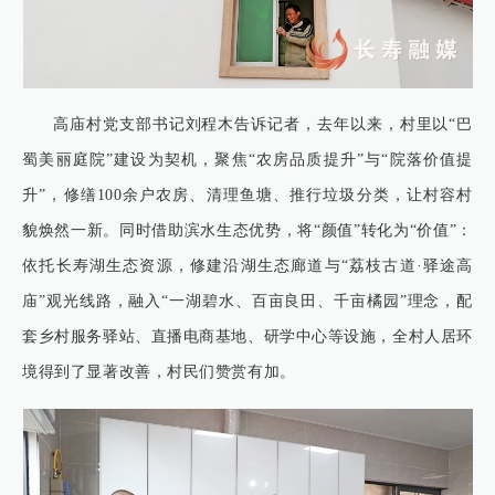
高庙村党支部书记刘程木告诉记者，去年以来，村里以“巴
蜀美丽庭院”建设为契机，聚焦“农房品质提升”与“院落价值提
升”，修缮100余户农房、清理鱼塘、推行垃圾分类，让村容村
貌焕然一新。同时借助滨水生态优势，将“颜值”转化为“价值”：
依托长寿湖生态资源，修建沿湖生态廊道与“荔枝古道·驿途高
庙”观光线路，融入“一湖碧水、百亩良田、千亩橘园”理念，配
套乡村服务驿站、直播电商基地、研学中心等设施，全村人居环
境得到了显著改善，村民们赞赏有加。