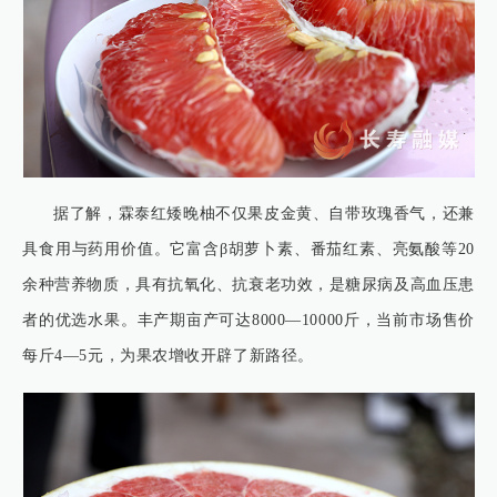
据了解，霖泰红矮晚柚不仅果皮金黄、自带玫瑰香气，还兼
具食用与药用价值。它富含β胡萝卜素、番茄红素、亮氨酸等20
余种营养物质，具有抗氧化、抗衰老功效，是糖尿病及高血压患
者的优选水果。丰产期亩产可达8000—10000斤，当前市场售价
每斤4—5元，为果农增收开辟了新路径。