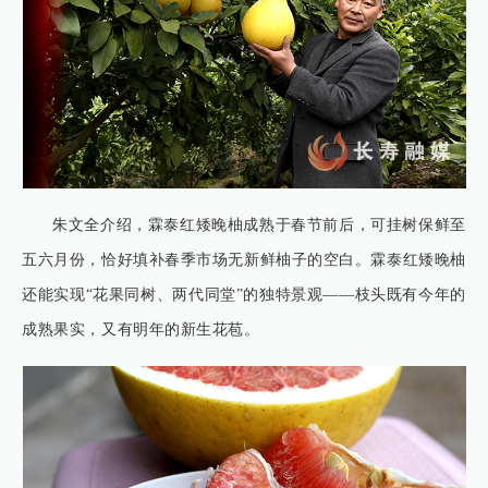
朱文全介绍，霖泰红矮晚柚成熟于春节前后，可挂树保鲜至
五六月份，恰好填补春季市场无新鲜柚子的空白。霖泰红矮晚柚
还能实现“花果同树、两代同堂”的独特景观——枝头既有今年的
成熟果实，又有明年的新生花苞。