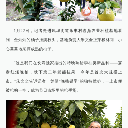
1月22日，记者走进凤城街道永丰村珈鼎农业种植基地看
到，金灿灿的柚子挂满枝头，基地负责人朱文全正穿梭林间，小
心翼翼地采摘成熟的柚子。
“这是我们在长寿独家推出的特晚熟错季柚类新品种——霖
泰红矮晚柚，栽下第二年就能挂果，今年是首次大规模上
市。”朱文全告诉记者，凭借“晚熟错季”的独特优势，一上市便
被抢购一空，成为节日市场里的抢手货。