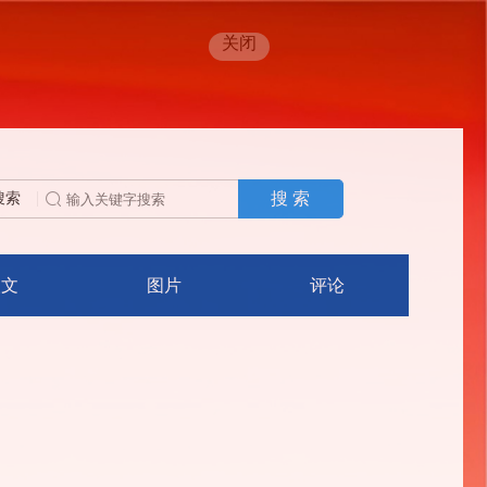
关闭
搜 索
搜索
人文
图片
评论