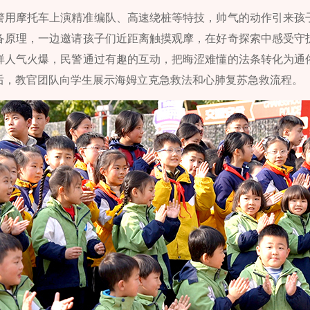
警用摩托车上演精准编队、高速绕桩等特技，帅气的动作引来孩
备原理，一边邀请孩子们近距离触摸观摩，在好奇探索中感受守
样人气火爆，民警通过有趣的互动，把晦涩难懂的法条转化为通
后，教官团队向学生展示海姆立克急救法和心肺复苏急救流程。