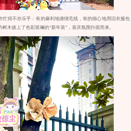
作忙得不亦乐乎：有的麻利地缠绕毛线，有的细心地用旧衣服包
树木披上了色彩斑斓的“新年装”，喜庆氛围扑面而来。