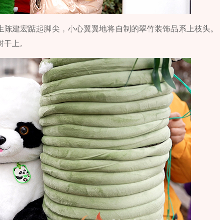
学生陈建宏踮起脚尖，小心翼翼地将自制的翠竹装饰品系上枝头。
树干上。