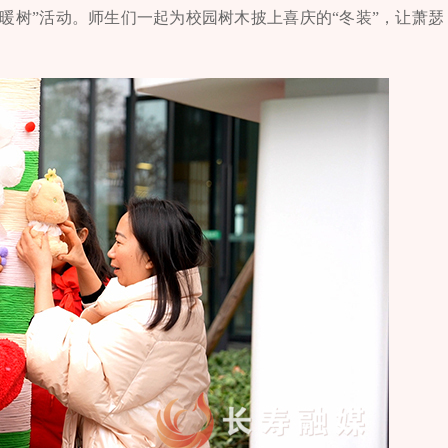
日暖树”活动。师生们一起为校园树木披上喜庆的“冬装”，让萧瑟