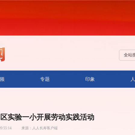
全站
频
专题
印象
” 区实验一小开展劳动实践活动
20:55:14
来源：
人人长寿客户端