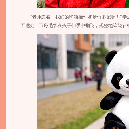
“老师您看，我们的熊猫挂件和翠竹多配呀！”
不远处，五彩毛线在孩子们手中翻飞，规整地缠绕在