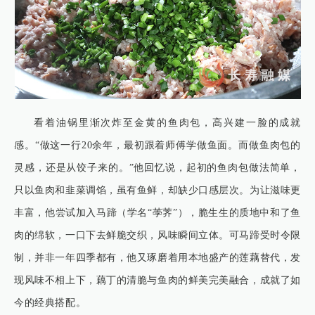
看着油锅里渐次炸至金黄的鱼肉包，高兴建一脸的成就
感。“做这一行20余年，最初跟着师傅学做鱼面。而做鱼肉包的
灵感，还是从饺子来的。”他回忆说，起初的鱼肉包做法简单，
只以鱼肉和韭菜调馅，虽有鱼鲜，却缺少口感层次。为让滋味更
丰富，他尝试加入马蹄（学名“荸荠”），脆生生的质地中和了鱼
肉的绵软，一口下去鲜脆交织，风味瞬间立体。可马蹄受时令限
制，并非一年四季都有，他又琢磨着用本地盛产的莲藕替代，发
现风味不相上下，藕丁的清脆与鱼肉的鲜美完美融合，成就了如
今的经典搭配。