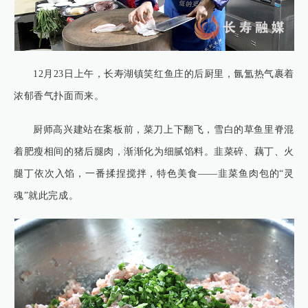
12月23日上午，长寿湖镇笑红鱼庄的后厨里，氤氲热气裹着
浓郁香气扑面而来。
厨师高兴建站在案板前，菜刀上下翻飞，雪白的草鱼里脊混
着肥瘦相间的猪后腿肉，渐渐化为细腻馅料。韭菜碎、藕丁、火
腿丁依次入馅，一番揉捏搅拌，特色美食——韭菜鱼肉包的“灵
魂”就此完成。