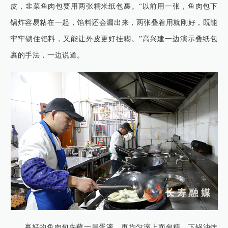
皮，韭菜鱼肉包要用两张糯米纸包裹。“以前用一张，鱼肉包下
锅炸容易粘在一起，馅料还会漏出来，两张叠着用就刚好，既能
牢牢锁住馅料，又能让外皮更好挂糊。”高兴建一边演示叠纸包
裹的手法，一边说道。
裹好的鱼肉包先蘸一层蛋液，再均匀滚上面包糠，下锅油炸