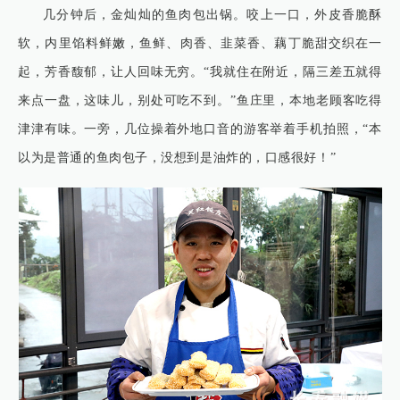
几分钟后，金灿灿的鱼肉包出锅。咬上一口，外皮香脆酥
软，内里馅料鲜嫩，鱼鲜、肉香、韭菜香、藕丁脆甜交织在一
起，芳香馥郁，让人回味无穷。“我就住在附近，隔三差五就得
来点一盘，这味儿，别处可吃不到。”鱼庄里，本地老顾客吃得
津津有味。一旁，几位操着外地口音的游客举着手机拍照，“本
以为是普通的鱼肉包子，没想到是油炸的，口感很好！”