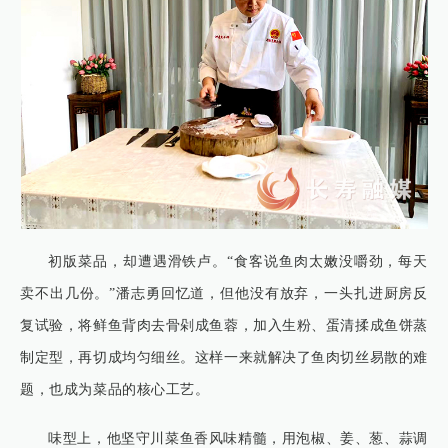
初版菜品，却遭遇滑铁卢。“食客说鱼肉太嫩没嚼劲，每天
卖不出几份。”潘志勇回忆道，但他没有放弃，一头扎进厨房反
复试验，将鲜鱼背肉去骨剁成鱼蓉，加入生粉、蛋清揉成鱼饼蒸
制定型，再切成均匀细丝。这样一来就解决了鱼肉切丝易散的难
题，也成为菜品的核心工艺。
味型上，他坚守川菜鱼香风味精髓，用泡椒、姜、葱、蒜调