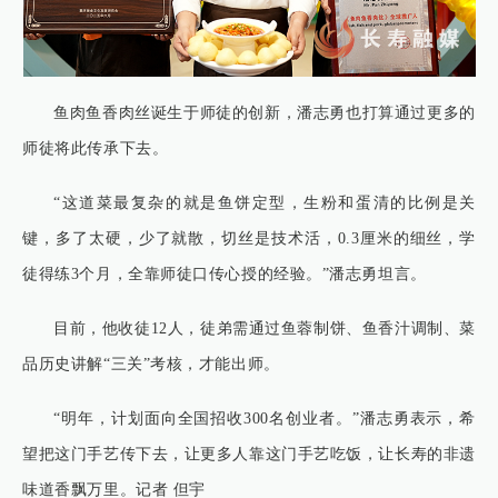
鱼肉鱼香肉丝诞生于师徒的创新，潘志勇也打算通过更多的
师徒将此传承下去。
“这道菜最复杂的就是鱼饼定型，生粉和蛋清的比例是关
键，多了太硬，少了就散，切丝是技术活，0.3厘米的细丝，学
徒得练3个月，全靠师徒口传心授的经验。”潘志勇坦言。
目前，他收徒12人，徒弟需通过鱼蓉制饼、鱼香汁调制、菜
品历史讲解“三关”考核，才能出师。
“明年，计划面向全国招收300名创业者。”潘志勇表示，希
望把这门手艺传下去，让更多人靠这门手艺吃饭，让长寿的非遗
味道香飘万里。记者 但宇