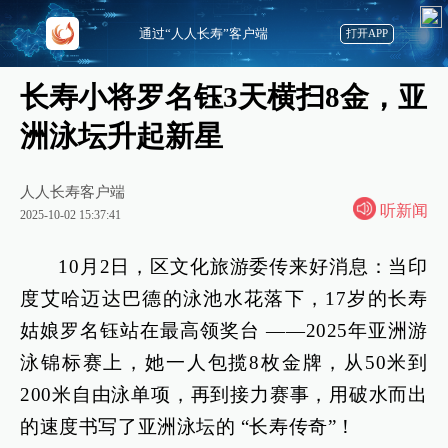
通过“人人长寿”客户端
打开APP
长寿小将罗名钰3天横扫8金，亚
洲泳坛升起新星
人人长寿客户端
听新闻
2025-10-02 15:37:41
10月2日，区文化旅游委传来好消息：当印
度艾哈迈达巴德的泳池水花落下，17岁的长寿
姑娘罗名钰站在最高领奖台 ——2025年亚洲游
泳锦标赛上，她一人包揽8枚金牌，从50米到
200米自由泳单项，再到接力赛事，用破水而出
的速度书写了亚洲泳坛的 “长寿传奇”！