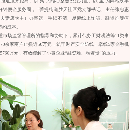
带拉近服务距离、以‘聚’为核心整合资源力量、以‘里’为阵地筑牢
5分钟便企服务圈’。”菩提街道胜天社区党支部书记、主任张忠惠
以夫妻店为主）办事远、手续不清、易遭线上诈骗、融资难等痛
节约成本。
道市场监督管理所的指导和协助下，累计代办工财税法等11类事
为70余家商户止损近50万元，筑牢财产安全防线；牵线5家金融机
5760万元，有效缓解了小微企业“融资难、融资贵”的压力。