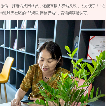
发微信、打电话找网格员，还能直接去驿站反映，太方便了！”近
街道胜天社区的“邻聚里·网格驿站”，言语间满是认可。