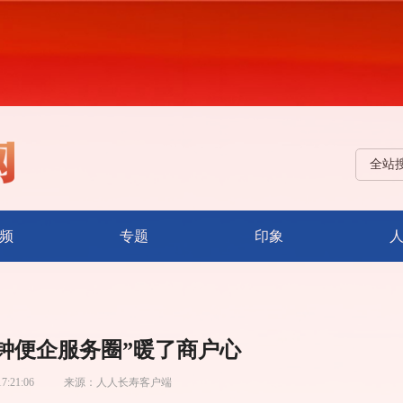
全站
频
专题
印象
分钟便企服务圈”暖了商户心
17:21:06
来源：
人人长寿客户端