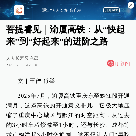
通过“人人长寿”客户端
打开APP
菩提睿见｜渝厦高铁：从“快起
来”到“好起来”的进阶之路
人人长寿客户端
听新闻
2025-07-31 19:25:19
文｜王佳 肖举
2025年7月，渝厦高铁重庆东至黔江段开通
满月，这条高铁的开通意义非凡，它极大地压
缩了重庆中心城区与黔江的时空距离，从过去
的3小时车程锐减至1小时，还与长沙、成都等
城市构建起3小时交通圈。这不仅让人们“早吃