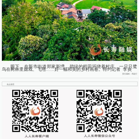
眼下，在新市街道郑家新塆，碧绿的稻田环绕着村庄，一只只鹭
鸟在树林里嬉戏、飞翔……好一幅和美的乡村画卷。特约记者 李炎
责任编辑：周超行
热点推荐