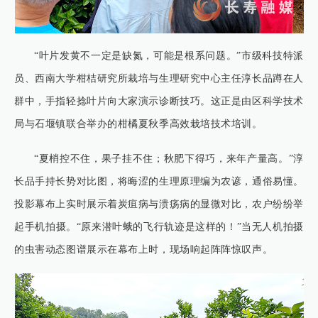
“叶片发黄不一定是缺氮，可能是根系问题。”市级科技特派
员、西南大学柑桔研究所栽培与生理研究中心主任淳长品蹲在人
群中，手指轻捻叶片向大家演示诊断技巧。这正是由区科学技术
局与石堰镇联合举办的柑橘夏秋季高效栽培技术培训。
“夏梢控不住，果子挂不住；秋肥下得巧，来年产量高。”淳
长品手持长势对比图，将晦涩的生理原理编为农谚，通俗易懂。
投影幕布上实时展示着炭疽病与溃疡病的显微对比，农户纷纷举
起手机拍摄。“原来潜叶蛾的飞行轨迹是这样的！”当无人机拍摄
的虫害动态图谱展示在幕布上时，现场响起阵阵惊叹声。