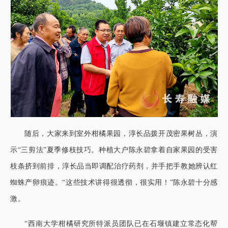
随后，大家来到室外柑橘果园，淳长品拨开茂密果树丛，演
示“三剪法”夏季修枝技巧。种植大户陈永碧拿着自家果园的受害
枝条挤到前排，淳长品当即调配治疗药剂，并手把手教她辨认红
蜘蛛产卵痕迹。“这些技术讲得很透彻，很实用！”陈永碧十分感
激。
“西南大学柑橘研究所特派员团队已在石堰镇建立常态化帮