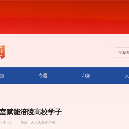
全站
频
专题
印象
室赋能涪陵高校学子
17:37:55
来源：
人人长寿客户端