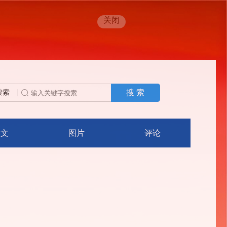
关闭
搜 索
搜索
人文
图片
评论