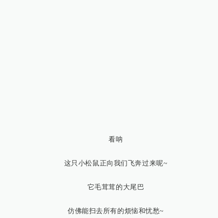
看呐
这只小松鼠正向我们飞奔过来呢~
它毛茸茸的大尾巴
仿佛能扫去所有的烦恼和忧愁~