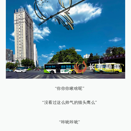
“你你你瞅啥呢”
“没看过这么帅气的猫头鹰么”