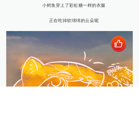
“咔呲咔呲”
小鳄鱼穿上了彩虹糖一样的衣服
正在吃掉软绵绵的云朵呢