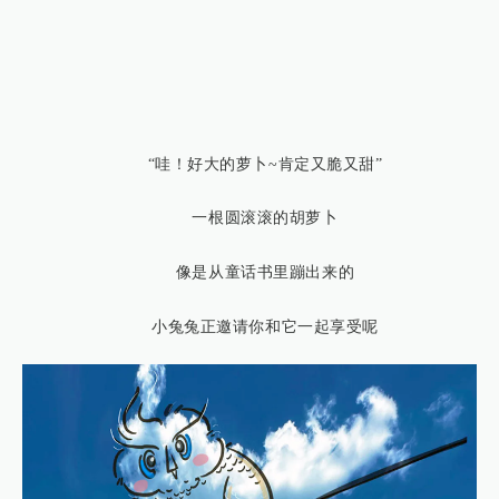
“哇！好大的萝卜~肯定又脆又甜”
一根圆滚滚的胡萝卜
像是从童话书里蹦出来的
小兔兔正邀请你和它一起享受呢