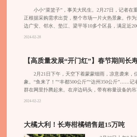
上下足功夫，不断提
清新的果木香味，能够很好地提升食物的口感。”工
玲 李文龙
响更为温和，不会产生有害物质，能够保证腊制品的
小小“菜篮子”，事关大民生。2月27日，记者
棕红色，增添美观度。2023年，公司已申报了区级
正根据采购需求出货，整个市场一片火热景象。作为
肠制作·品评大赛，弘扬中华传统美食，打造品牌文
边广安、邻水、垫江、梁平等10多个区县，满足近20
推出联名产品，提升知名度及品牌建设，打造中式香肠
交易量700吨，交易金额超亿元，有效保障区域农
2024-02-28
场各个业态都迎来了开门红。”重庆三科农商城办公
副产品集散中心，是重庆市一级农产品批发市场、市
用“实体批发市场+互联网”，实现线上和线下的现代
【高质量发展“开门红”】春节期间长寿湖
北”五省40区县的综合性农副产品批发集散地，构建
3万元。”在蔬菜交易区，经营户李纯正忙着出货，
2月21日下午，天空下着蒙蒙细雨，凉意袭来
断创新经营业态，优化产业链结构，通过周边地区农
象。“鱼来了！”“丰都500公斤”“达州350公斤
增效。 梅杰介绍，目前，重庆三科农商城与阿里巴
群在网里扑腾起来。在岸边码头，带有称量设备的吊
全链路打通为核心，贯通农资、生产、加工、仓储、
州、涪陵等地。 长寿湖水域面积65.5平方公里，
2024-02-22
要素在更大范围和更高层次上优化配置，探索产供销
究，长寿湖的硒含量远远高于国家天然矿泉水的硒含
时，联系长寿区及周边300公里内的农副产品，到
鱼跃人欢的喜人场面，一条条肥硕的富硒有机鱼“游”
收。记者 曹丽华 曾启国
批发一次。”长寿区浩湖渔业股份有限公司销售部主
大橘大利！长寿柑橘销售超15万吨
量约2万斤。 记者了解到，长寿湖富硒有机鱼今年销售