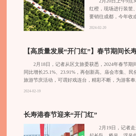
10%。专注于一条鱼、打造一个产业，振兴一方经
2月20日上午9
理，以治水倒逼生态升级，精心呵护寿湖一湖清水，
红橙，现场进行装筐、
远销全国各地，取得了良好的生态效益和经济效益。
要销往成都，今年收
年10月至12月，公司会有专业团队到各地考察鱼苗
站站长王振兴介绍，长
2024-02-20
殖模式，全程不喂饲料，鱼类以长寿湖水域里的天然
总量已超15万吨，其
天，湖面上都有巡逻队忙碌的身影，湖区分为六个片
柑橘带，具有独特的
两次的护湖巡查工作：打捞湖面垃圾、维护垂钓秩序
来，长寿积极推进现
【高质量发展“开门红”】春节期间长寿景
水质保护外，长寿湖富硒有机鱼的养殖周期必须在3
橘基地和全市最大的
保证活鱼口感鲜美，公司提前一天和一级代理商联系
共品牌蜚声海内外，
2月18日，记者从区文旅委获悉，2024年春节期
垫江的周成平便是其中之一。“我们已经有两年的合
中心看到，工作人员
同比增长25.1%、23.91%，再创新高。庙会市
斤，很快就卖完了。”说话间隙，鱼已装满车厢……
数十米长的分选线，按
旅游节庆活动，可谓好戏连台，精彩不断，为游客奉
努力提升长寿湖富硒有机鱼的产品价值，助力长寿渔业
高！”湖顺联合社负
在长寿湖景区，2024年长寿湖郁金香风车节火热进
2024-02-19
选线1分钟能分选60
春意。而景区举行的新春游园会，以西游记主题巡游
直接送往中心，通过
引游客拍照留念。春节期间，长寿菩提古镇推出的新
据客户需求分选入筐
浓年味儿。还有不少市民选择到菩提山登高迎新，在
长寿港春节迎来“开门红”
饱满、颜色鲜艳、大
累计接待游客66.53万人次，旅游综合收入52525.9
是长寿加快推进柑橘产
菩提山景区接待游客42.35万人次，实现旅游综合收入33
2月19日，记
长寿坚持“规划先行
起长队，桥吊、浮吊