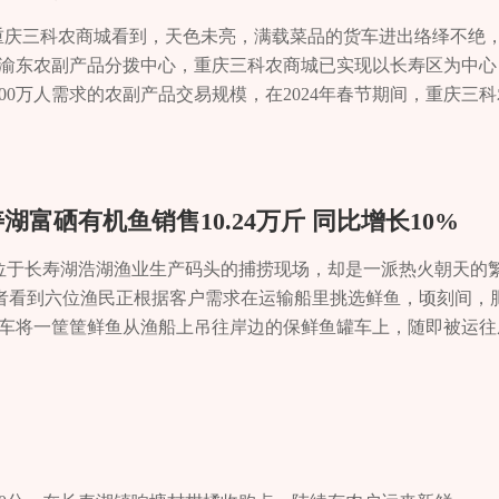
升市场竞争力，铆足干劲向更高的销售目标奋进。记者 陆世
作人员告诉记者，相比一些较重的木材，苹果木烟熏产生的烟雾
健康与安全。同时，苹果木烟熏可以使腊制品在烟熏的同时呈现
在重庆三科农商城看到，天色未亮，满载菜品的货车进出络绎不绝
非物质文化遗产。此外，该公司于今年1月举办了重庆市首届“年润
渝东农副产品分拨中心，重庆三科农商城已实现以长寿区为中心
化。重庆凯年食品有限公司相关负责人表示，将继续守正创新，
00万人需求的农副产品交易规模，在2024年春节期间，重庆三
首选品牌，通过“一带一路”走出国门。记者 杨溢 宋杰
副产品供应。“我们提前谋划部署，加大农产品储备量，提升采购体
室主任梅杰介绍，农商城定位为西南地区一级农产品批发市场和
级重大“菜篮子”工程。市场内现有蔬菜、水果、水产品等商业业
交易模式，预计未来2至3年将发展为辐射“渝东、川东、鄂西、湘
富硒有机鱼销售10.24万斤 同比增长10%
起西部国际农副产品大通道。 “从春节到现在都没休息，每天销
她说，这段时间，销售量与春节期间基本持平。近年来，重庆三科
，位于长寿湖浩湖渔业生产码头的捕捞现场，却是一派热火朝天的
副产品加工包装销售一站式服务，提升农产品附加值，让农民增
”……记者看到六位渔民正根据客户需求在运输船里挑选鲜鱼，顷刻间，
巴、菜鸟集团建设长寿电商产业赋能中心和菜鸟产地上行枢纽仓
车将一筐筐鲜鱼从渔船上吊往岸边的保鲜鱼罐车上，随即被运往
销售、品牌、营销、体验、消费、服务等全链条全环节，推动长
水体容量10亿立方米，为国家二类水质，据西南大学资源环境学院
协同、订单农业、直播电商等新业态模式，推动农业生产关系重
量标准，属于罕见的富硒水体。 每到捕捞时节，长寿湖面上就
上行仓中心进行清洗、分选、检测、包装等服务，提升农产品附加
上了全国各地百姓的餐桌，成为一道特色美食。 “当前是捕捞淡
管周军吉说，一般下午两点左右装车，当晚就能到达各个销售卖
量已达40万斤，春节期间更是销售火爆，成鱼售出10.24万斤