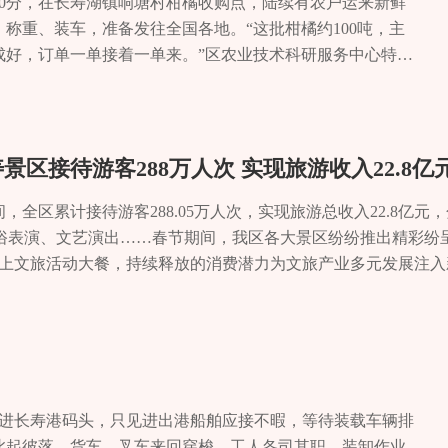
济。长寿湖富硒有机鱼何以受市场青睐？ 近年来，长寿湖推进水
点30分，在长寿湖镇响塘村柑橘收购点，陆续有农户运来新鲜
并整合湖面资源，发展渔业经济，采用“人放天养”的方式，让富
称重、装车，准备发往全国各地。“这批柑橘约100吨，主
 “选鱼苗是渔业发展的关键环节。”该公司总经理助理肖林涛告
成好，订单一单接着一单来。”区农业技术科研服务中心特产
，在投放前对苗种严格检疫，确保健康安全。 采取“人放天养”的
寿柑橘种植面积28万亩，产量达26万吨。目前，柑橘销售
饵料长大。但是，这种“人放天养”的模式，并不意味着什么都不
中，W默科特柑橘出口东南亚国家超5000吨。长寿地处长江
区，每个片区下有五个护渔点，有110名管护员每天驾驶着小船
气候和地理优势，是“全国晚熟柑橘最适生产区之一”。近年
…… “好水才能养好鱼，只有护好了水，鱼才会生长得好。”肖
代柑橘产业标准化建设，建成全市面积最大的标准化晚熟柑
区接待游客288万人次 实现旅游收入22.8亿
年以上，以保证品质。此外，运输和配送环节也马虎不得。肖林
长寿柚种植基地，柑橘产业的发展不仅让“自然长寿”区域公
，确定其购买数量和品种，节约批发现场沟通时间，当天装满即
更让果农腰包鼓起来。 记者在湖顺联合社寿湖红橙智能分选
间，全区累计接待游客288.05万人次，实现旅游总收入22.8亿元
作关系，长寿湖富硒有机鱼品质好，深受消费者喜爱，一次性拉
正将一筐筐红橙投放到分选线入口处，大大小小的红橙经过
集、民俗表演、文艺演出……春节期间，我区各大景区纷纷推出精彩纷
 浩湖渔业相关负责人表示，将进一步找准生态效益与经济效益的
规格进入不同的分选筐中。 “全自动智能筛选，效率更
上文旅活动大餐，持续释放的消费潜力为文旅产业多元发展注入
高质量发展。记者 肖娅 温飚
责人佐永香告诉记者，智能分选中心于今年1月正式投用，分
行中，60万株郁金香次第盛放，将景区装点成花海，游客漫步其
0余个红橙。湖顺联合社现有果农4000余户，果农采摘红橙后
，格外热闹。此外，在景区游客中心和露营基地还设置了多个打
分选线智能化检测果实的糖分、大小、果肉颜色等，然后根
春庙会节、文艺演出、送福巡游等活动，吸引众多市民和游客实
。经过筛选后的柑橘，分为优品果、精品果、尊品果，果形
长寿慢城体验乡村旅游、农家休闲游等。据统计，春节期间，长
小均匀，更受市场青睐。 寿湖红橙智能分选中心的投用，只
5万元；长寿菩提古镇景区接待游客93.46万人次，旅游综合收入7148
业高质量发展，奋战龙年“开门红”的一个缩影。 据了解，
456.5万元。记者 曹丽华 通讯员 王凤祥
者走进长寿港码头，只见进出港船舶应接不暇，等待装载车辆排
、通盘谋划”，将柑橘产业发展融入农业全面发展通盘谋划考
此起彼落，货车、叉车来回穿梭，工人各司其职，装卸作业