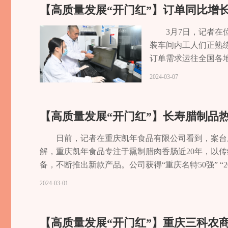
【高质量发展“开门红”】订单同比增长
3月7日，记者
装车间内工人们正熟
订单需求运往全国各
单，订单同比增长20
2024-03-07
们公司大年初九就复
够按期保质保量交付。
司于2019年10月
【高质量发展“开门红”】长寿腊制品
药、创新医疗器械、
供先进的透皮给药技
日前，记者在重庆凯年食品有限公司看到，案台
知识产权。目前，中科
解，重庆凯年食品专注于熏制腊肉香肠近20年，以
内、国际微针技术行
备，不断推出新款产品。公司获得“重庆名特50强” 
拳头产品，销量在各
抓机遇，加大研发力度，推出多款产品。其特有的工
2024-03-01
化、规模化一直是公
年春节期间，腊肉香肠销量近400吨，销售额达500
年，他们将投入使用
了川渝地区外，还有北京、东北、湖南、江苏、新疆
械产品、消毒剂产品
肠、烘制、熏制、风凉等22道工序，16种天然辛香
【高质量发展“开门红”】重庆三科农