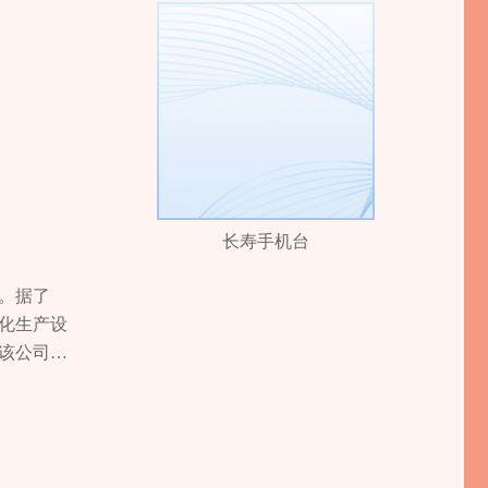
长寿手机台
。据了
化生产设
。该公司抢
喜爱。“今
，市场除
渍、灌
一种温和而