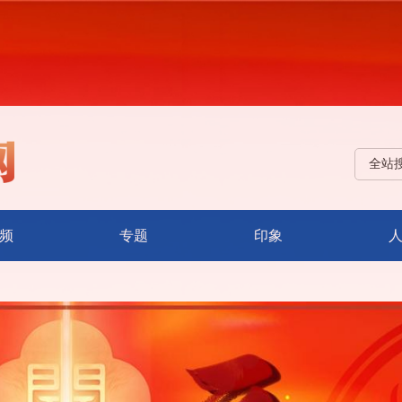
全站
频
专题
印象