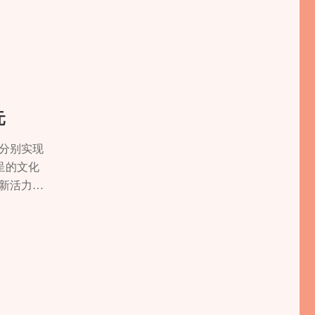
环境综合治
硒有机鱼
诉记者，每
生态健康养
做。 每
，开启一天
林涛说，除
元
涛介绍，为
走。 来自
，分别实现
回去两三千
呈的文化
平衡点，
新活力。
间感受浓浓
卡点，吸
地感受浓
寿湖景区
7.1万元；