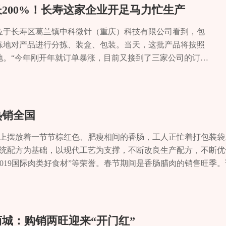
200%！长寿这家企业开足马力忙生产
在位于长寿区葛兰镇中科微针（重庆）科技有限公司看到，包
练地对产品进行分拣、装盒、包装。当天，这批产品将按照
地。“今年刚开年就订单暴涨，目前又接到了三家公司的订
0%。”中科微针（重庆）科技有限公司总经理孙朝国说，他
工了，当前，各生产车间都在开足马力忙生产，确保产品能
中科微针于2018年成立，总部位于北京市大兴区。重庆公
设立，位于长寿区。中科微针专注于微针透皮给药技术改良创新
热销全国
医美产品研发、中试服务，为制药行业以及医疗美容行业提
术CDMO一站式解决方案，拥有微针给药技术全产业链自主
上摆放着一节节棕红色、肥瘦相间的香肠，工人正忙着打包装袋
微针（重庆）科技有限公司已实现年产能1.5亿片，成为国
传统配方为基础，以现代工艺为支撑，不断改良生产配方，不断优
业产业化头部企业。“科斯媄和中科思媄微晶贴系列是我们的
“2019国际肉类好食材”等荣誉。春节期间是香肠腊肉的销售旺季
电商平台一直稳居前列。”孙朝国表示，近几年微晶贴产业
艺流程和秘制配方使得香肠具有多样化的口味，深受广大消费者
司发展的重点，如今这个赛道竞争越来越激烈了。新的一
0万元。”该公司事业部总经理沈俊月告诉记者，销量同比增长20%
新生产线，切实满足市场和订单需求，同时研发投产医疗器
等地。据介绍，该公司的香肠经过选料、清洗、切块、配料、腌
、改良创新药新产品，实现产品多样化发展，在扩产、扩能
料及苹果木熏制，保证了香肠的口感。“苹果木烟熏能够赋予食物
商城：购销两旺迎来“开门红”