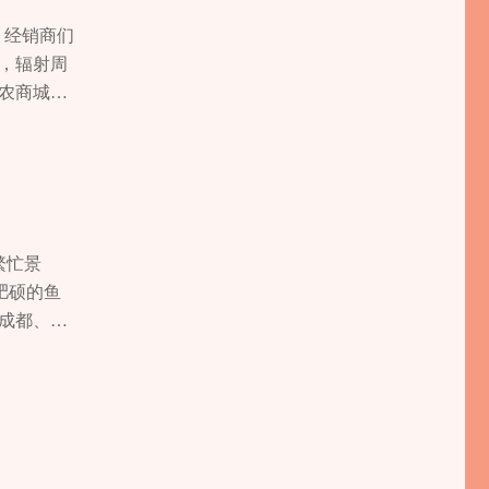
对食物的影
出淡淡的
，经销商们
杯”民间香
，辐射周
研发新品，
科农商城日
验，让市
国际一流农
态，采
北、黔
售额都有近
农商城不
繁忙景
收、农业
肥硕的鱼
，以产供销
成都、达
寿区产业
专家组研
构。同
会呈现一派
值，助农增
季，两天
点，每次销
，同比增长