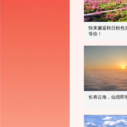
快来邂逅秋日粉色
等你！
长寿云海，仙境即