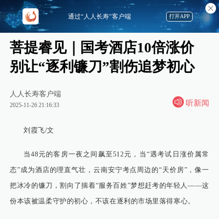
通过“人人长寿”客户端
打开APP
菩提睿见｜国考酒店10倍涨价
别让“逐利镰刀”割伤追梦初心
人人长寿客户端
听新闻
2025-11-26 21:16:33
刘霞飞/文
当48元的客房一夜之间飙至512元，当“遇考试日涨价属常
态”成为酒店的理直气壮，云南安宁考点周边的“天价房”，像一
把冰冷的镰刀，割向了揣着“服务百姓”梦想赶考的年轻人——这
份本该被温柔守护的初心，不该在逐利的市场里落得寒心。