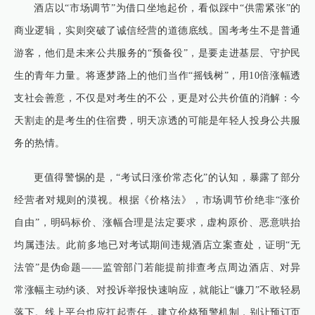
酒店以“市场调节”为借口坐地起价，看似踩中“供需紧张”的
商业逻辑，实则突破了诚信经营的道德底线。国考考生不是普通
游客，他们是未来公共服务的“预备役”，是要走进基层、守护民
生的青年力量。将逐梦路上的他们当作“摇钱树”，用10倍涨幅透
支社会善意，不仅是对考生的不公，更是对公共价值的消解：今
天割走的是考生的住宿费，明天凉透的可能是年轻人投身公共服
务的热情。
更值得警惕的是，“考试日涨价常态化”的认知，暴露了部分
经营者对规则的漠视。根据《价格法》，市场调节价绝非“涨价
自由”，明码标价、涨幅合理是法定要求，虚构原价、恶意哄抬
均属违法。此前多地已对考试期间违规酒店立案查处，证明“无
法管”是伪命题——监管部门若能提前排查考点周边酒店、对异
常涨幅主动约谈、对投诉举报快速响应，就能让“镰刀”不敢轻易
落下。线上平台也应扛起责任，建立价格预警机制，别让预订页