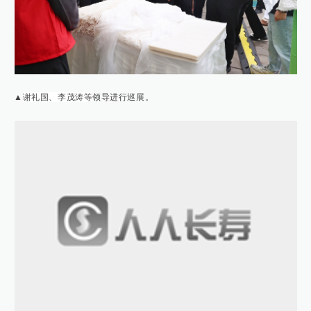
▲
谢礼国、李茂涛等
领导进行巡展。