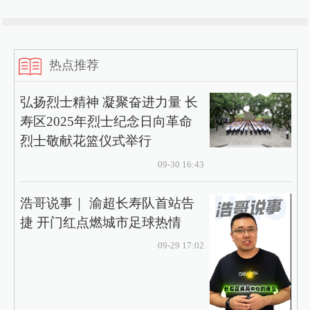
热点推荐
弘扬烈士精神 凝聚奋进力量 长
寿区2025年烈士纪念日向革命
烈士敬献花篮仪式举行
09-30 16:43
浩哥说事｜ 渝超长寿队首站告
捷 开门红点燃城市足球热情
09-29 17:02