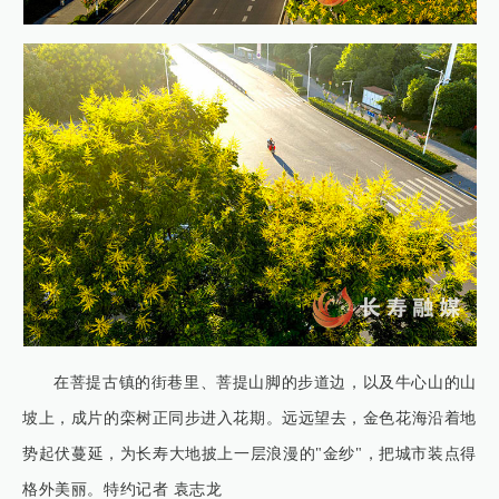
在菩提古镇的街巷里、菩提山脚的步道边，以及牛心山的山
坡上，成片的栾树正同步进入花期。远远望去，金色花海沿着地
势起伏蔓延，为长寿大地披上一层浪漫的"金纱"，把城市装点得
格外美丽。特约记者 袁志龙