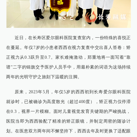
近日，在长寿区爱尔眼科医院复查室内，一份特殊的喜悦正
在蔓延。年仅7岁的小患者西西在视力复查中交出喜人答卷：矫
正视力从0.3跃升至0.7。家长难掩激动，郑重地将一面写着“靠
谱”二字的锦旗交予医护人员手中，用最朴素的词语为这场持续
两年的光明守护之旅刻下温暖的注脚。
原来，2023年5月，年仅5岁的西西初到长寿爱尔眼科医院
就诊时，已被确诊为高度散光（超过400度），矫正视力仅停滞
在0.3，视界一片模糊。面对儿童视觉发育关键期的严峻挑战，
医院当即为西西验配了精准的矫正眼镜，并制定周密的随诊计
划。在医患双方两年间不懈坚持下，西西去年及时更换了适配眼