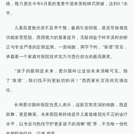
镜，视力更在今年6月底的复查中迎来里程碑式突破，达到0.7水
平。
儿童高度散光若不及早干预，极易引发弱视，甚至导致视觉
功能发育受阻。西西视力的显著提升，无疑得益于科学及时的矫
正与专业严谨的定期监测。一面锦旗，两字千钧，“靠谱”背后，
承载着一个家庭对医院技术实力与责任担当的最高褒奖。
“孩子的眼睛是未来，爱尔眼科让这份未来清晰可见。除
了‘靠谱’，我们找不到更贴切的词！”西西家长言语间充满信
任。
长寿爱尔眼科医院负责人表示，这面言简意深的锦旗，既是
鼓舞，更是鞭策。未来医院将持续提升儿童疑难屈光不正的诊疗
水平，以专业与热忱守护更多孩子的清晰“视”界，不负每一份性
命相托的信任。记者 骆英