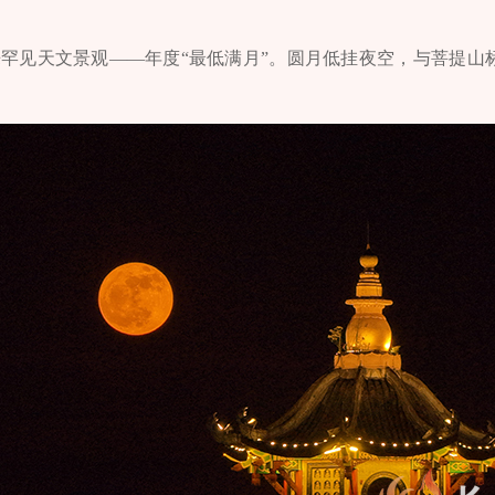
迎来罕见天文景观——年度“最低满月”。圆月低挂夜空，与菩提