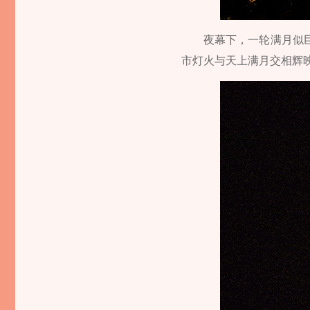
夜幕下，一轮满月似
市灯火与天上满月交相辉