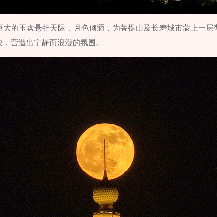
巨大的玉盘悬挂天际，月色倾洒，为菩提山及长寿城市蒙上一层
映，营造出宁静而浪漫的氛围。