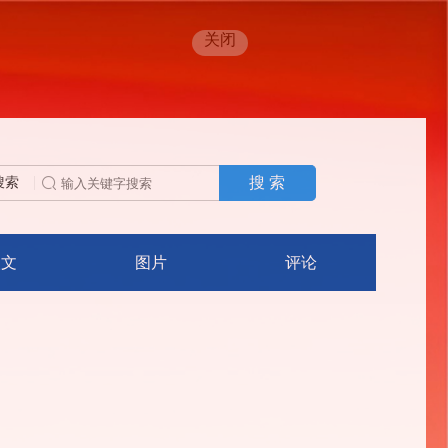
关闭
搜 索
搜索
人文
图片
评论