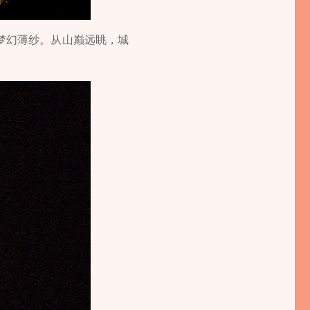
梦幻薄纱。从山巅远眺，城