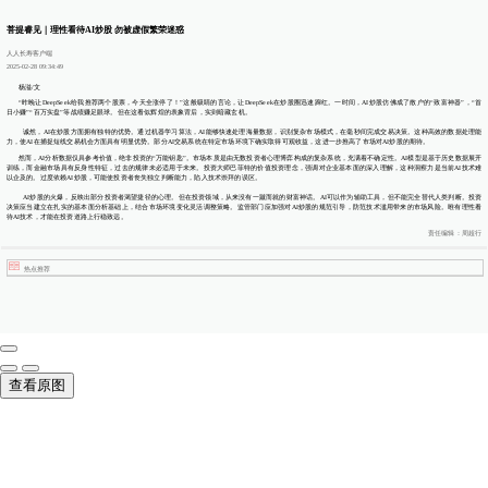
菩提睿见｜理性看待AI炒股 勿被虚假繁荣迷惑
人人长寿客户端
2025-02-28 09:34:49
杨溢/文
“昨晚让DeepSeek给我推荐两个股票，今天全涨停了！”这般吸睛的言论，让DeepSeek在炒股圈迅速蹿红。一时间，AI炒股仿佛成了散户的“致富神器”，“首
日小赚”“百万实盘”等战绩赚足眼球。但在这看似辉煌的表象背后，实则暗藏玄机。
诚然，AI在炒股方面拥有独特的优势。通过机器学习算法，AI能够快速处理海量数据，识别复杂市场模式，在毫秒间完成交易决策。这种高效的数据处理能
力，使AI在捕捉短线交易机会方面具有明显优势。部分AI交易系统在特定市场环境下确实取得可观收益，这进一步推高了市场对AI炒股的期待。
然而，AI分析数据仅具参考价值，绝非投资的“万能钥匙”。市场本质是由无数投资者心理博弈构成的复杂系统，充满着不确定性。AI模型是基于历史数据展开
训练，而金融市场具有反身性特征，过去的规律未必适用于未来。投资大师巴菲特的价值投资理念，强调对企业基本面的深入理解，这种洞察力是当前AI技术难
以企及的。过度依赖AI炒股，可能使投资者丧失独立判断能力，陷入技术崇拜的误区。
AI炒股的火爆，反映出部分投资者渴望捷径的心理。但在投资领域，从来没有一蹴而就的财富神话。AI可以作为辅助工具，但不能完全替代人类判断。投资
决策应当建立在扎实的基本面分析基础上，结合市场环境变化灵活调整策略。监管部门应加强对AI炒股的规范引导，防范技术滥用带来的市场风险。唯有理性看
待AI技术，才能在投资道路上行稳致远。
责任编辑：周超行
热点推荐
查看原图