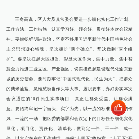
王身高说，区人大及其常委会要进一步细化实化工作计划、
工作方法、工作措施，认真学习好、领会好、贯彻好本次会议精
神。要旗帜鲜明讲政治，坚定不移用习近平新时代中国特色社会
主义思想凝心铸魂，坚决拥护“两个确立”、坚决做到“两个维
护”。要坚决扛起大区担当、彰显大区作为，集中力量、集中智
慧全力推进工业立区、产业强区，切实担负起建设现代化渝东新
城的历史使命。要时刻牢记“中国式现代化，民生为大”，把群众
的柴米油盐、急难愁盼当作头等大事、履职要事，办好办实本次
会议通过的10件民生实事项目，真正让群众受益、让群众满
意。要始终牢记干字当头、实字为先，以一流的标准、一流的作
风、一流的干劲，把区委的部署和会议定下的目标任务细化实化
量化，项目化、责任化、清单化，做到定一件、干一件、成一
件，以实实在在的工作成绩，确保“十四五”收好官、“十五五”开