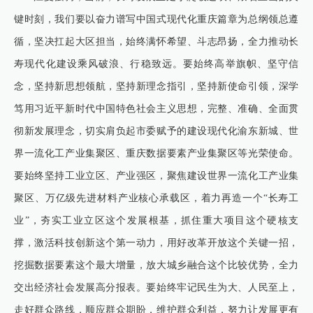
键时刻，我们要以奋力谱写中国式现代化重庆篇章为总纲领总遵
循，坚决扛起大区担当，始终满怀希望、斗志昂扬，全力推动长
寿现代化建设乘风破浪、行稳致远。要始终高举旗帜、坚守信
念，坚持新思想领航，坚持新理念指引，坚持新使命引领，深学
笃用习近平新时代中国特色社会主义思想，完整、准确、全面贯
彻新发展理念，切实肩负起市委赋予的建设现代化渝东新城、世
界一流化工产业集聚区、重庆数据要素产业集聚区等光荣使命。
要始终坚持工业立区、产业强区，聚焦建设世界一流化工产业集
聚区、万亿级先进材料产业核心承载区，着力再造一个“长寿工
业”，夯实工业立区这个发展根基，抓住重大项目这个硬核支
撑，激活科技创新这个第一动力，用好改革开放这个关键一招，
挖掘数据要素这个最大增量，放大城乡融合这个比较优势，全力
交出经济社会发展高分报表。要始终牢记民生为大、人民至上，
走好群众路线，顺应群众期盼，维护群众利益，努力让发展更有