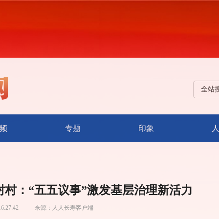
全站
频
专题
印象
村：“五五议事”激发基层治理新活力
16:27:42
来源：
人人长寿客户端