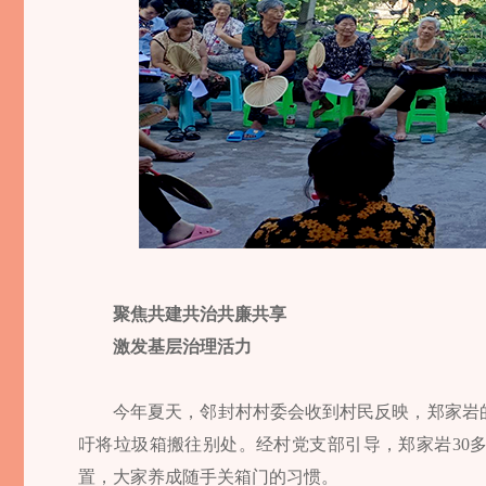
聚焦共建共治共廉共享
激发基层治理活力
今年夏天，邻封村村委会收到村民反映，郑家岩
吁将垃圾箱搬往别处。经村党支部引导，郑家岩30
置，大家养成随手关箱门的习惯。