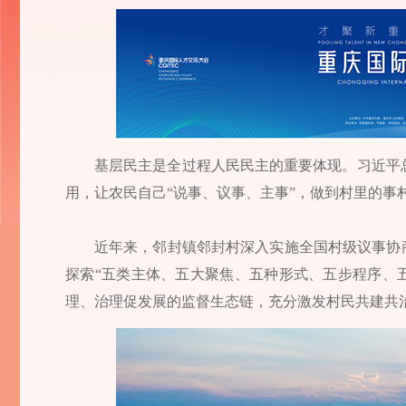
基层民主是全过程人民民主的重要体现。习近平
用，让农民自己“说事、议事、主事”，做到村里的事
近年来，邻封镇邻封村深入实施全国村级议事协
探索“五类主体、五大聚焦、五种形式、五步程序、五
理、治理促发展的监督生态链，充分激发村民共建共