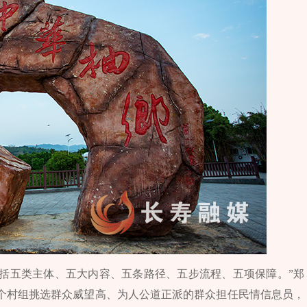
包括五类主体、五大内容、五条路径、五步流程、五项保障。”郑
0个村组挑选群众威望高、为人公道正派的群众担任民情信息员，