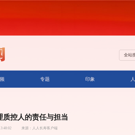
全站
频
专题
印象
理质控人的责任与担当
13:48:02
来源：
人人长寿客户端