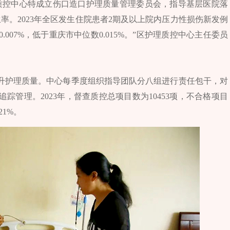
质控中心特成立伤口造口护理质量管理委员会，指导基层医院落
率。2023年全区发生住院患者2期及以上院内压力性损伤新发例
007%，低于重庆市中位数0.015%。”区护理质控中心主任委员
升护理质量。中心每季度组织指导团队分八组进行责任包干，对
踪管理。2023年，督查质控总项目数为10453项，不合格项目
21%。