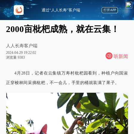
通过“人人长寿”客户端
打开APP
2000亩枇杷成熟，就在云集！
人人长寿客户端
2024-04-29 19:22:02
听新闻
浏览量 9383
4月28日，记者在云集镇万寿村枇杷园看到，种植户向国淑
正穿梭林间采摘枇杷，不一会儿，手里的桶就装满了果子。