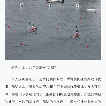
寿湖之上，力与美瞬间“定格”
单人皮艇赛道上，选手们腰背紧绷，手臂肌肉随划桨动作贲
张。船桨入水，溅起的晶莹水花在空中划出优美弧线；双人项目
中，搭档们节奏精准同步，船身如利剑般破开碧波。岸边的呐喊
助威声、水波的荡漾声、船桨的划水声，共同交织成一首热血的