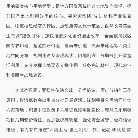
用的四类核心用地类型，是地方国资系统推进土地资产盘活、提
升国有土地利用效率的核心。要紧紧围绕“先进材料产业集聚
区、物流枢纽经济先行区、运动康养文旅示范区、自然长寿美丽
生态城”建设目标，加快推进深化国资国企改革，全面摸清我区
国有农用地、超范围赔付地、批而未供地、供而未建地等四类土
地空间分布、规划用途及管理现状，因地制宜、分期分批开展盘
活利用，充分发挥土地要素支撑作用，服务先进材料、现代农业
和美丽生态城建设。
李茂涛强调，要坚持依法合规、分类施策、厉行节约的工作
原则，摸清底数突出重点分批开展盘活，谋划项目分类协同推动
方案落地，积极争取政策多方筹资保障项目建设，理顺关系明确
项目后期管护责任。要加强统筹调度，强化资金监管，做好信访
维稳，有力有序推进“四类土地”盘活利用工作。记者 李秋晨 陈